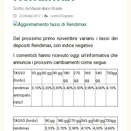
Scritto da
Massimiliano Brasile
24 Ottobre 2012 |
Conti Di Deposito
Dal prossimo primo novembre variano i tassi dei
depositi Rendimax, con indice negativo.
I correntisti hanno ricevuto oggi un’informativa che
annuncia i prossimi cambiamenti come segue:
TASSO
30 gg
60 gg
90 gg
180
270
365
540
730gg
(lordo)
gg
gg
gg
gg
rendimax
3,10%
3,20%
3,30%
3,40%
3,50%
3,90%
4,00%
4,10%
anticipato
FIRST
TASSO (lordo)
90 gg
180 gg
270 gg
365 gg
540 gg
730gg
rendimax
3,35%
3,70%
3,90%
4,10%
4,30%
4,60%