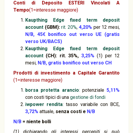
Conti di Deposito
ESTERI
Vincolati A
Tempo
(1=interesse maggiore)
Kaupthing Edge
fixed term deposit
account
(GBM):
rit. 20%
,
4,20%
per 12 mesi,
N/B, 45€ bonifico out verso UE (gratis
verso UK/BACS)
Kaupthing Edge
fixed term deposit
account
(CH): rit. 35%,
3,25%
(1) per 12
mesi,
N/B, gratis bonifico out verso CH
Prodotti di investimento a Capitale Garantito
(1=interesse maggiore)
borsa protetta arancio
: potenziale
5,11%
con costi tipici di una
gestione di fondi
iwpower rendita
: tasso variabile con BCE,
3,72%
attuale,
senza costi e
N/B
N/B
= niente bolli
(1) dichiarando gli interessi percepiti si può