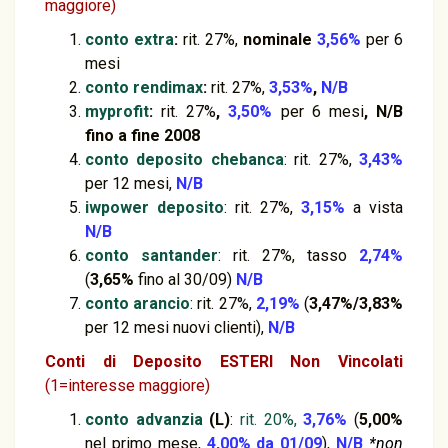
maggiore)
conto extra
:
rit. 27%,
nominale
3,56%
per 6
mesi
conto rendimax
:
rit. 27%,
3,53%
,
N/B
myprofit
:
rit. 27%
,
3,50%
per 6 mesi
,
N/B
fino a fine 2008
conto deposito chebanca
: rit. 27%,
3,43%
per 12 mesi,
N/B
iwpower
deposito
: rit. 27%,
3,15%
a vista
N/B
conto santander
: rit. 27%, tasso
2,74%
(
3,65%
fino al 30/09)
N/B
conto arancio
: rit. 27%,
2,19%
(
3,47%/3,83%
per 12 mesi nuovi clienti),
N/B
Conti di Deposito ESTERI Non Vincolati
(1=interesse maggiore)
conto advanzia
(L)
:
rit. 20%,
3,76%
(
5,00%
nel primo mese,
4,00% da 01/09
),
N/B
*non