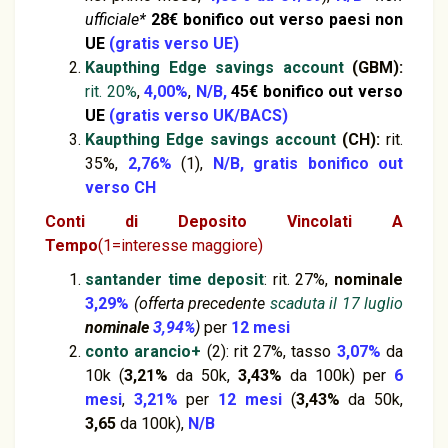
ufficiale*
28€ bonifico out verso paesi non
UE
(gratis verso UE)
Kaupthing Edge savings account
(GBM):
rit. 20%
,
4,00%
,
N/B,
45€ bonifico out
verso
UE
(gratis verso UK/BACS)
Kaupthing Edge savings account
(CH):
rit.
35%,
2,76%
(1),
N/B,
gratis bonifico out
verso CH
Conti di Deposito
Vincolati A
Tempo
(1=interesse maggiore)
santander time deposit
: rit. 27%,
nominale
3,29%
(offerta precedente
scaduta il 17 luglio
nominale
3,94%
)
per
12 mesi
conto arancio+
(2): rit 27%, tasso
3,07%
da
10k (
3,21%
da 50k,
3,43%
da 100k) per
6
mesi
,
3,21%
per
12 mesi
(
3,43%
da 50k,
3,65
da 100k),
N/B