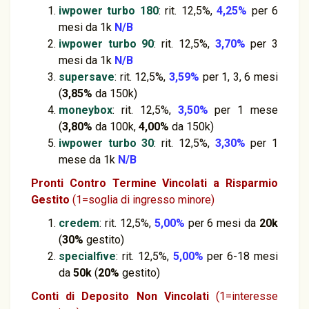
iwpower
turbo
180
: rit. 12,5%,
4,25%
per 6
mesi da 1k
N/B
iwpower
turbo
90
: rit. 12,5%,
3,70%
per 3
mesi da 1k
N/B
supersave
: rit. 12,5%,
3,59%
per 1, 3, 6 mesi
(
3,85%
da 150k)
moneybox
: rit. 12,5%,
3,50%
per 1 mese
(
3,80%
da 100k,
4,00%
da 150k)
iwpower
turbo
30
: rit. 12,5%,
3,30%
per 1
mese da 1k
N/B
Pronti Contro Termine
Vincolati a Risparmio
Gestito
(1=soglia di ingresso minore)
credem
: rit. 12,5%,
5,00%
per 6 mesi da
20k
(
30%
gestito)
specialfive
: rit. 12,5%,
5,00%
per 6-18 mesi
da
50k
(
20%
gestito)
Conti di Deposito Non Vincolati
(1=interesse