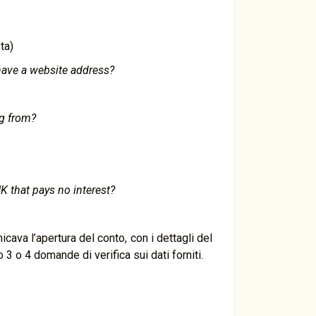
ta)
have a website address?
ng from?
K that pays no interest?
icava l’apertura del conto, con i dettagli del
o 3 o 4 domande di verifica sui dati forniti.