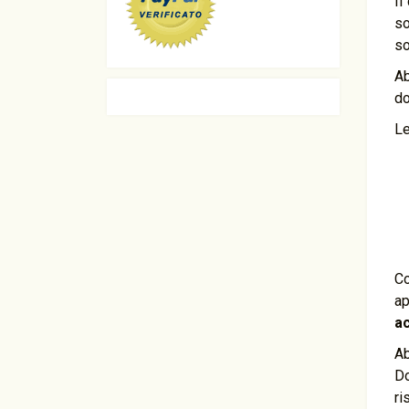
Il
s
so
Ab
do
Le
Co
ap
a
Ab
Do
ri