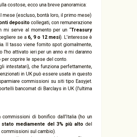
ulla costose, ecco una breve panoramica:
l mese (escluso, bontà loro, il primo mese)
onti deposito
collegati, con remunerazione
non mi serve al momento per un “
Treasury
cegliere se a
6, 9 o 12 mesi
). L’interesse è
a. Il tasso viene fornito spot giornalmente,
o l’ho attivato ieri per un anno e mi daranno
 per coprire le spese del conto.
gli intestatari), che funziona perfettamente,
nvenzionati in UK può essere usata in questo
isparmiare commissioni su siti tipo Easyjet.
portelli bancomat di Barclays in UK (l’ultima
commissioni di bonifico dall’Italia (ho un
 stato mediamente del 3% più alto
del
o commissioni sul cambio).