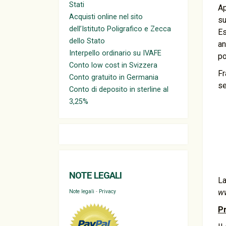
Stati
Ap
Acquisti online nel sito
su
dell’Istituto Poligrafico e Zecca
Es
dello Stato
an
Interpello ordinario su IVAFE
po
Conto low cost in Svizzera
Fr
Conto gratuito in Germania
se
Conto di deposito in sterline al
3,25%
NOTE LEGALI
La
w
Note legali
-
Privacy
Pr