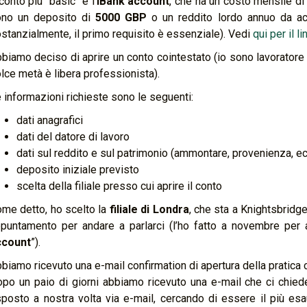
 conto più “basic” è l’
iBank account
, che ha un costo mensile d
ono un deposito di
5000 GBP
o un reddito lordo annuo da ac
stanzialmente, il primo requisito è essenziale). Vedi
qui per il li
biamo deciso di aprire un conto cointestato (io sono lavorator
lce metà è libera professionista).
 informazioni richieste sono le seguenti:
dati anagrafici
dati del datore di lavoro
dati sul reddito e sul patrimonio (ammontare, provenienza, ec
deposito iniziale previsto
scelta della filiale presso cui aprire il conto
me detto, ho scelto la
filiale di Londra
, che sta a Knightsbridge
puntamento per andare a parlarci (l’ho fatto a novembre per a
ccount
”).
biamo ricevuto una e-mail confirmation di apertura della pratica
po un paio di giorni abbiamo ricevuto una e-mail che ci chied
sposto a nostra volta via e-mail, cercando di essere il più es