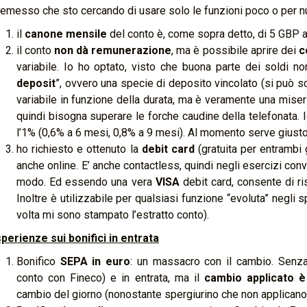
emesso che sto cercando di usare solo le funzioni poco o per n
il
canone mensile
del conto è, come sopra detto, di 5 GBP a
il conto
non dà remunerazione
, ma è possibile aprire dei
c
variabile. Io ho optato, visto che buona parte dei soldi 
deposit
”, ovvero una specie di deposito vincolato (si può s
variabile in funzione della durata, ma è veramente una miseri
quindi bisogna superare le forche caudine della telefonata. I
l’1% (0,6% a 6 mesi, 0,8% a 9 mesi). Al momento serve giusto
ho richiesto e ottenuto la
debit card
(gratuita per entrambi 
anche online. E’ anche contactless, quindi negli esercizi co
modo. Ed essendo una vera
VISA
debit card, consente di r
Inoltre è utilizzabile per qualsiasi funzione “evoluta” negli s
volta mi sono stampato l’estratto conto).
perienze sui bonifici in entrata
Bonifico
SEPA in euro
: un massacro con il cambio. Senza 
conto con Fineco) e in entrata, ma il
cambio applicato è
cambio del giorno (nonostante spergiurino che non applican