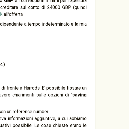
i
5 GBP
e i cui requisiti minimi per l’apertura
creditare sul conto di 24000 GBP (quindi
nk
all’offerta.
e dipendente a tempo indeterminato e la mia
c.)
 di fronte a Harrods. E’ possibile fissare un
vere chiarimenti sulle opzioni di “
saving
 con un reference number.
eva informazioni aggiuntive, a cui abbiamo
austivi possibile. Le cose chieste erano le