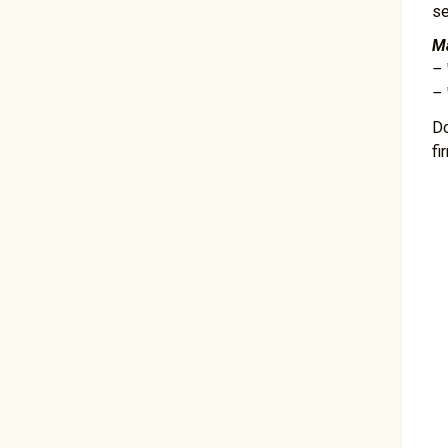
se
Ma
– 
– 
Do
fi