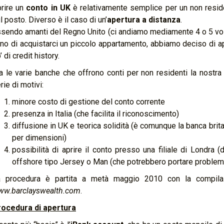
rire un
conto in UK
è relativamente semplice per un non reside
l posto. Diverso è il caso di un’
apertura a distanza
.
sendo amanti del Regno Unito (ci andiamo mediamente 4 o 5 volte
no di acquistarci un piccolo appartamento, abbiamo deciso di ap
’ di credit history.
a le varie banche che offrono conti per non residenti la nostr
rie di motivi:
minore costo di gestione del conto corrente
presenza in Italia (che facilita il riconoscimento)
diffusione in UK e teorica solidità (è comunque la banca brit
per dimensioni)
possibilità di aprire il conto presso una filiale di Londra 
offshore tipo Jersey o Man (che potrebbero portare problemi “
 procedura è partita a metà maggio 2010 con la compilazi
ww.barclayswealth.com
.
ocedura di apertura