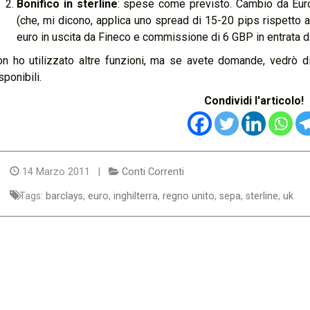
Bonifico in sterline
: spese come previsto. Cambio da Euro
(che, mi dicono, applica uno spread di 15-20 pips rispetto 
euro in uscita da Fineco e commissione di 6 GBP in entrata d
n ho utilizzato altre funzioni, ma se avete domande, vedrò di
sponibili.
Condividi l'articolo!
14 Marzo 2011 |
Conti Correnti
Tags:
barclays
,
euro
,
inghilterra
,
regno unito
,
sepa
,
sterline
,
uk