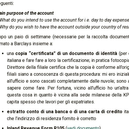
guenti:
in purpose of the account
What do you intend to use the account for i.e. day to day expense
Why do you wish to have the account outside your country of re
po un paio di settimane (necessarie per la raccolta documenta
rmato a Barclays insieme a:
una
copia “certificata” di un documento di identità
(per 
italiana e fare fare a loro la certificazione; in pratica fotoco
Direttore della filiale certifica che la copia è conforme all’ori
filiali siano a conoscenza di questa procedura: mi ero inizia
all’ufficio e sono cascati completamente dalle nuvole; sono 
sapere come fare. Per fortuna, vicino all’ufficio ho un’alt
questa cosa in quanto è vicina alla sede milanese della KP
capita spesso che lavori per gli expatriates.
estratto conto di una banca o di una carta di credito
ita
che l’indirizzo di residenza fornito è corretto
Inland Revenue Form R105
(
vedi documento
)