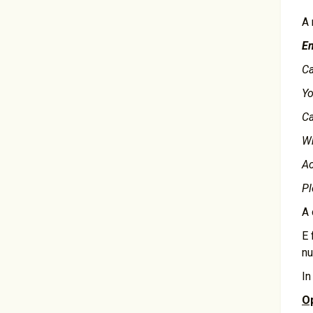
A 
E
Ca
Yo
Ca
Wh
A
Pl
A 
E 
nu
In
Op