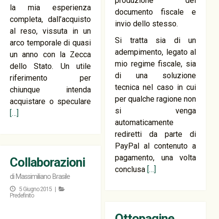
produzione del
la mia esperienza
documento fiscale e
completa, dall’acquisto
invio dello stesso.
al reso, vissuta in un
Si tratta sia di un
arco temporale di quasi
adempimento, legato al
un anno con la Zecca
mio regime fiscale, sia
dello Stato. Un utile
di una soluzione
riferimento per
tecnica nel caso in cui
chiunque intenda
per qualche ragione non
acquistare o speculare
si venga
[…]
automaticamente
rediretti da parte di
PayPal al contenuto a
pagamento, una volta
Collaborazioni
conclusa
[…]
di
Massimiliano Brasile
5 Giugno 2015 |
Predefinito
Ottopagine