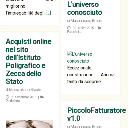
L’universo
migliorino
conosciuto
l’impiegabilità degli
[…]
di
Massimiliano Brasile
30 Ottobre 2015 |
Predefinito
Acquisti online
nel sito
dell’Istituto
Poligrafico e
Eccezionale
Zecca dello
ricostruzione. Ancora
Stato
tanto da scoprire.
di
Massimiliano Brasile
21 Settembre 2015 |
Predefinito
PiccoloFatturatore
v1.0
di
Massimiliano Brasile