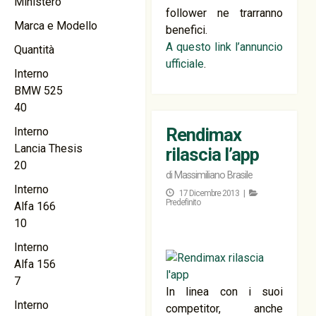
Ministero
follower ne trarranno
Marca e Modello
benefici.
A questo link l’annuncio
Quantità
ufficiale
.
Interno
BMW 525
40
Rendimax
Interno
Lancia Thesis
rilascia l’app
20
di
Massimiliano Brasile
Interno
17 Dicembre 2013 |
Predefinito
Alfa 166
10
Interno
Alfa 156
7
In linea con i suoi
Interno
competitor, anche