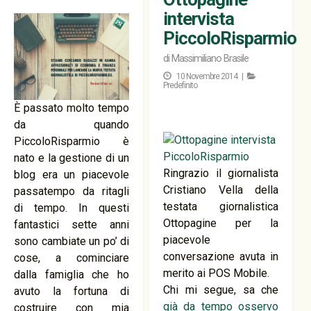
intervista
PiccoloRisparmio
di
Massimiliano Brasile
10 Novembre 2014 |
Predefinito
È passato molto tempo
da quando
PiccoloRisparmio è
nato e la gestione di un
Ringrazio il giornalista
blog era un piacevole
Cristiano Vella della
passatempo da ritagli
testata giornalistica
di tempo. In questi
Ottopagine per la
fantastici sette anni
piacevole
sono cambiate un po’ di
conversazione avuta in
cose, a cominciare
merito ai POS Mobile.
dalla famiglia che ho
Chi mi segue, sa che
avuto la fortuna di
già da tempo osservo
costruire con mia