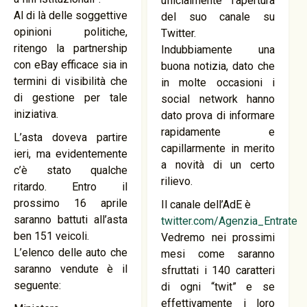
ufficialmente l’apertura
Al di là delle soggettive
del suo canale su
opinioni politiche,
Twitter.
ritengo la partnership
Indubbiamente una
con eBay efficace sia in
buona notizia, dato che
termini di visibilità che
in molte occasioni i
di gestione per tale
social network hanno
iniziativa.
dato prova di informare
rapidamente e
L’asta doveva partire
capillarmente in merito
ieri, ma evidentemente
a novità di un certo
c’è stato qualche
rilievo.
ritardo. Entro il
prossimo 16 aprile
Il canale dell’AdE è
saranno battuti all’asta
twitter.com/Agenzia_Entrate
ben 151 veicoli.
Vedremo nei prossimi
L’elenco delle auto che
mesi come saranno
saranno vendute è il
sfruttati i 140 caratteri
seguente:
di ogni “twit” e se
effettivamente i loro