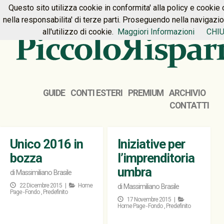
Questo sito utilizza cookie in conformita' alla policy e cookie 
HOME
PREMIUM
CONTATTI
nella responsabilita' di terze parti. Proseguendo nella navigazi
all'utilizzo di cookie.
Maggiori Informazioni
CHIU
GUIDE
CONTI ESTERI
PREMIUM
ARCHIVIO
CONTATTI
Unico 2016 in
Iniziative per
bozza
l’imprenditoria
umbra
di
Massimiliano Brasile
22 Dicembre 2015 |
Home
di
Massimiliano Brasile
Page - Fondo
,
Predefinito
17 Novembre 2015 |
Home Page - Fondo
,
Predefinito