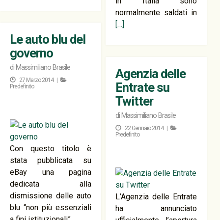
in Italia sono
normalmente saldati in
[…]
Le auto blu del
governo
di
Massimiliano Brasile
Agenzia delle
27 Marzo 2014 |
Entrate su
Predefinito
Twitter
di
Massimiliano Brasile
22 Gennaio 2014 |
Predefinito
Con questo titolo è
stata pubblicata su
eBay una pagina
dedicata alla
dismissione delle auto
L’Agenzia delle Entrate
blu “non più essenziali
ha annunciato
a fini istituzionali”.