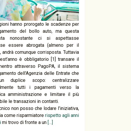
gioni hanno prorogato le scadenze per
gamento del bollo auto, ma questa
sta nonostante ci si aspettasse
se essere abrogata (almeno per il
, andrà comunque corrisposta. Tuttavia
est’anno è obbligatorio [1] transare il
entro attraverso PagoPA, il sistema
gamento dell’Agenzia delle Entrate che
n duplice scopo: centralizzare
almente tutti i pagamenti verso la
ica amministrazione e limitare il più
ile le transazioni in contanti.
cnico non posso che lodare l’iniziativa,
via come risparmiatore
rispetto agli anni
i
mi trovo di fronte a un
[…]