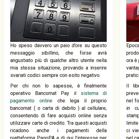
Ho speso davvero un paio d’ore su questo
Epoc
messaggio sibillino, che forse avrà
prodo
angustiato più di qualche altro utente nella
ora è 
mia stessa situazione, provando a inserire
vanta
svariati codici sempre con esito negativo.
pratic
Per chi non lo sapesse, è finalmente
Il li
operativo Bancomat Pay il
sistema di
preve
pagamento online
che lega il proprio
nel f
bancomat ( o carta di debito ) al cellulare,
in c
consentendo di fare acquisti online senza
stamp
utilizzare carte di credito. Tra questi acquisti
limit
ricadono anche i pagamenti della
ci vi
piattaforma PagoPA e di qui l’interesse per
nel c