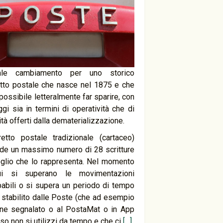
ale cambiamento per uno storico
tto postale che nasce nel 1875 e che
possibile letteralmente far sparire, con
ggi sia in termini di operatività che di
ità offerti dalla dematerializzazione.
bretto postale tradizionale (cartaceo)
de un massimo numero di 28 scritture
oglio che lo rappresenta. Nel momento
ui si superano le movimentazioni
abili o si supera un periodo di tempo
e stabilito dalle Poste (che ad esempio
ene segnalato o al PostaMat o in App
aso non si utilizzi da tempo e che ci
[…]