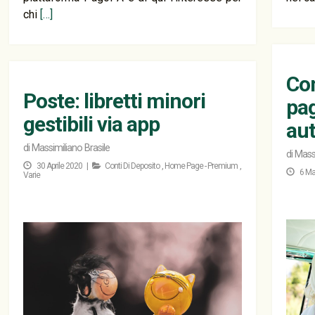
chi
[…]
Com
Poste: libretti minori
pag
gestibili via app
au
di
Massimiliano Brasile
di
Massi
30 Aprile 2020 |
Conti Di Deposito
,
Home Page - Premium
,
6 Ma
Varie