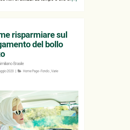
e risparmiare sul
amento del bollo
to
miliano Brasile
ggio 2020 |
Home Page - Fondo
,
Varie