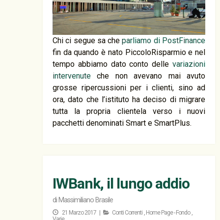
Chi ci segue sa che
parliamo di PostFinance
fin da quando è nato PiccoloRisparmio e nel
tempo abbiamo dato conto delle
variazioni
intervenute
che non avevano mai avuto
grosse ripercussioni per i clienti, sino ad
ora, dato che l’istituto ha deciso di migrare
tutta la propria clientela verso i nuovi
pacchetti denominati Smart e SmartPlus.
IWBank, il lungo addio
di
Massimiliano Brasile
21 Marzo 2017 |
Conti Correnti
,
Home Page - Fondo
,
Varie