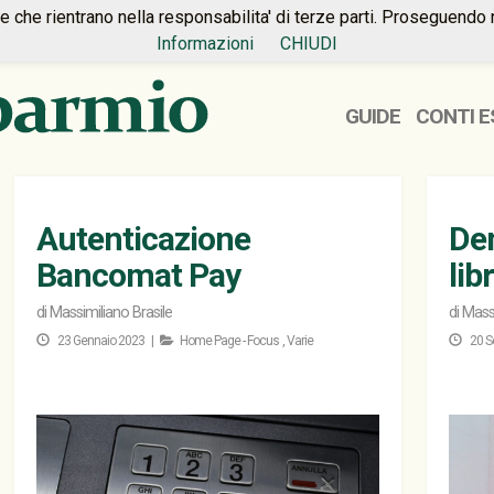
ie che rientrano nella responsabilita' di terze parti. Proseguendo 
Informazioni
CHIUDI
GUIDE
CONTI E
Autenticazione
Dem
Bancomat Pay
lib
di
Massimiliano Brasile
di
Massi
23 Gennaio 2023 |
Home Page - Focus
,
Varie
20 S