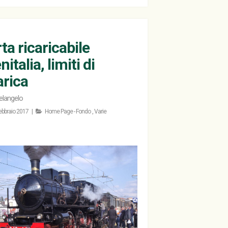
ta ricaricabile
nitalia, limiti di
arica
elangelo
ebbraio 2017 |
Home Page - Fondo
,
Varie