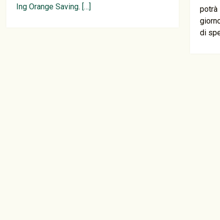
Ing Orange Saving
.
[…]
potrà 
giorn
di sp