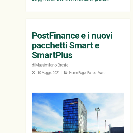
PostFinance e i nuovi
pacchetti Smart e
SmartPlus
di
Massimiliano Brasile
10 Maggio 2021 |
Home Page - Fondo
,
Varie