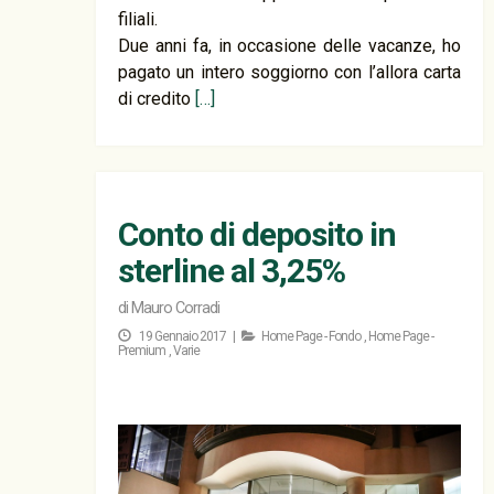
filiali.
Due anni fa, in occasione delle vacanze, ho
pagato un intero soggiorno con l’allora carta
di credito
[…]
Conto di deposito in
sterline al 3,25%
di
Mauro Corradi
19 Gennaio 2017 |
Home Page - Fondo
,
Home Page -
Premium
,
Varie