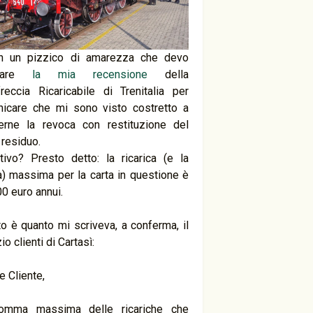
n un pizzico di amarezza che devo
grare
la mia recensione
della
freccia Ricaricabile di Trenitalia per
icare che mi sono visto costretto a
erne la revoca con restituzione del
 residuo.
tivo? Presto detto: la ricarica (e la
) massima per la carta in questione è
00 euro annui.
o è quanto mi scriveva, a conferma, il
io clienti di Cartasì:
e Cliente,
omma massima delle ricariche che