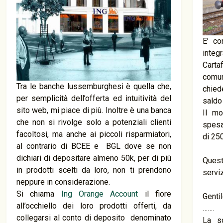
E’ co
inte
Carta
comun
Tra le banche lussemburghesi è quella che,
chied
per semplicità dell’offerta ed intuitività del
saldo
sito web, mi piace di più. Inoltre è una banca
Il mo
che non si rivolge solo a potenziali clienti
spesa
facoltosi, ma anche ai piccoli risparmiatori,
di 25
al contrario di BCEE e BGL dove se non
dichiari di depositare almeno 50k, per di più
Quest
in prodotti scelti da loro, non ti prendono
serviz
neppure in considerazione.
Si chiama
Ing Orange Account
il fiore
Gentil
all’occhiello dei loro prodotti offerti, da
…….
collegarsi al conto di deposito denominato
La s