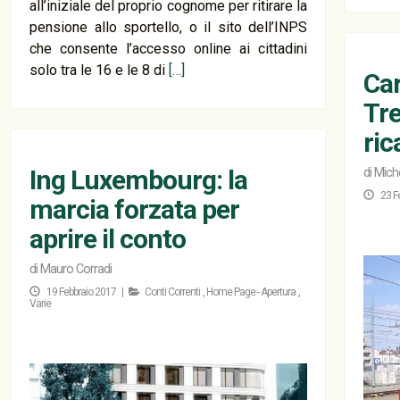
all’iniziale del proprio cognome per ritirare la
pensione allo sportello, o il sito dell’INPS
che consente l’accesso online ai cittadini
solo tra le 16 e le 8 di
[…]
Car
Tre
ric
Ing Luxembourg: la
di
Mich
23 F
marcia forzata per
aprire il conto
di
Mauro Corradi
19 Febbraio 2017 |
Conti Correnti
,
Home Page - Apertura
,
Varie