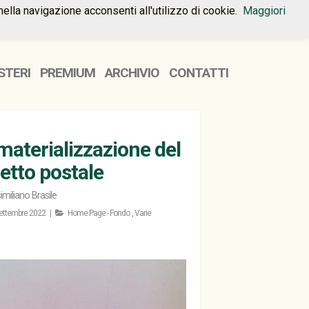
nella navigazione acconsenti all'utilizzo di cookie.
Maggiori
HOME
PREMIUM
CONTATTI
STERI
PREMIUM
ARCHIVIO
CONTATTI
aterializzazione del
retto postale
miliano Brasile
ettembre 2022 |
Home Page - Fondo
,
Varie