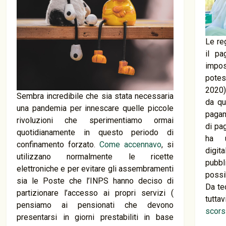
Le re
il pa
impo
potes
2020)
Sembra incredibile che sia stata necessaria
da qu
una pandemia per innescare quelle piccole
pagam
rivoluzioni che sperimentiamo ormai
di pa
quotidianamente in questo periodo di
ha u
confinamento forzato.
Come accennavo
, si
digit
utilizzano normalmente le ricette
pubbl
elettroniche e per evitare gli assembramenti
possib
sia le Poste che l’INPS hanno deciso di
Da te
partizionare l’accesso ai propri servizi (
tutta
pensiamo ai pensionati che devono
scors
presentarsi in giorni prestabiliti in base