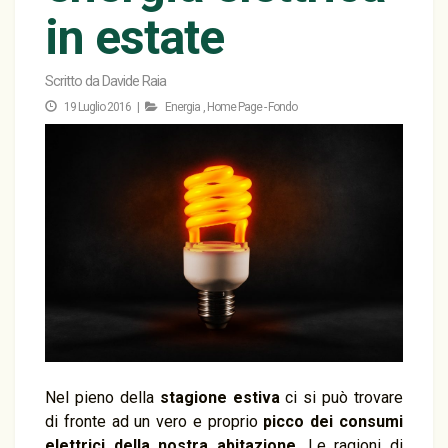
in estate
Scritto da
Davide Raia
19 Luglio 2016 |
Energia
,
Home Page - Fondo
Nel pieno della
stagione estiva
ci si può trovare
di fronte ad un vero e proprio
picco dei consumi
elettrici della nostra abitazione
. Le ragioni di