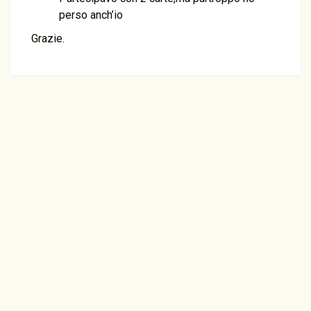
perso anch’io
Grazie.