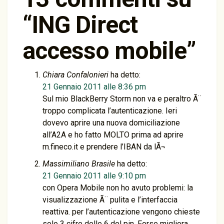
“
ING Direct
accesso mobile
”
Chiara Confalonieri
ha detto:
21 Gennaio 2011 alle 8:36 pm
Sul mio BlackBerry Storm non va e peraltro Ã¨
troppo complicata l’autenticazione. Ieri
dovevo aprire una nuova domiciliazione
all’A2A e ho fatto MOLTO prima ad aprire
m.fineco.it e prendere l’IBAN da lÃ¬
Massimiliano Brasile
ha detto:
21 Gennaio 2011 alle 9:10 pm
con Opera Mobile non ho avuto problemi: la
visualizzazione Ã¨ pulita e l’interfaccia
reattiva. per l’autenticazione vengono chieste
solo 3 cifre delle 6 del pin. Forse migliora