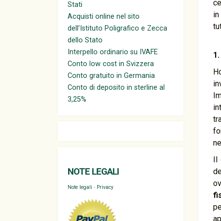
ce
Stati
in
Acquisti online nel sito
tu
dell’Istituto Poligrafico e Zecca
dello Stato
Interpello ordinario su IVAFE
1.
Conto low cost in Svizzera
Ho
Conto gratuito in Germania
in
Conto di deposito in sterline al
Im
3,25%
in
tr
fo
ne
Il
NOTE LEGALI
de
ov
Note legali
-
Privacy
fi
pe
ap