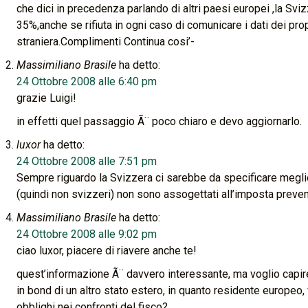
che dici in precedenza parlando di altri paesi europei ,la Sviz
35%,anche se rifiuta in ogni caso di comunicare i dati dei propr
straniera.Complimenti Continua cosi’-
Massimiliano Brasile
ha detto:
24 Ottobre 2008 alle 6:40 pm
grazie Luigi!
in effetti quel passaggio Ã¨ poco chiaro e devo aggiornarlo.
luxor
ha detto:
24 Ottobre 2008 alle 7:51 pm
Sempre riguardo la Svizzera ci sarebbe da specificare meglio 
(quindi non svizzeri) non sono assogettati all’imposta preven
Massimiliano Brasile
ha detto:
24 Ottobre 2008 alle 9:02 pm
ciao luxor, piacere di riavere anche te!
quest’informazione Ã¨ davvero interessante, ma voglio capir
in bond di un altro stato estero, in quanto residente europeo,
obblighi nei confronti del fisco?