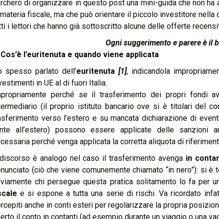
rcherò di organizzare in questo post una mini-guida che non ha a
 materia fiscale, ma che può orientare il piccolo investitore nella
tti i lettori che hanno già sottoscritto alcune delle offerte recensi
Ogni suggerimento e parere è il 
 Cos’è l’euritenuta e quando viene applicata
 spesso parlato dell’
euritenuta
[1]
, indicandola impropriame
vestimenti in UE al di fuori Italia.
propriamente perché se il trasferimento dei propri fondi 
termediario (il proprio istituto bancario ove si è titolari del c
asferimento verso l’estero e su mancata dichiarazione di eventua
nte all’estero) possono essere applicate delle sanzioni am
cessaria perché venga applicata la corretta aliquota di riferiment
 discorso è analogo nel caso il trasferimento avenga
in contan
nunciato (ciò che viene comunemente chiamato “in nero”): si è ten
viamente chi persegue questa pratica solitamento lo fa per un
scale
e si espone a tutta una serie di rischi. Va ricordato infatt
rcepiti anche in conti esteri per regolarizzare la propria posizion
erto il conto in contanti (ad esempio durante un viaggio o una va