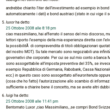
andrebbe chiarito l’iter dell’investimento ad esempio in bon
automaticamente i dati) e bond austriaci (stato in cui vige il 
luxor
ha detto:
25 Ottobre 2008 alle 8:18 pm
ciao massimiliano, hai afferrato il senso del mio discorso, ma
lettori riporto l’esempio della mia esperienza diretta con l’el
la possibilitÃ di compravendita di titoli obbligazionari quota
del nostro MOT). Su tale mercato sono negoziabili una infinitÃ 
governativi che corporate. Per cui se sul mio conto a banca 
sono assogettabile all’imposta preventiva del 35%, se invece
esempio Repubblica di Germania, Rabobank, Cassa Nazionale 
ecc.) in questo caso sono assogettato all’euroritenuta oppure
(cosa che ho fatto) l’autorizzazione allo scambio di informa
sufficiente a chiarire bene il concetto, ma se avete altri dubb
luigi
ha detto:
25 Ottobre 2008 alle 11:41 pm
Bentornato Luxor ,ciao Massimiliano, ,se compri Bond Svizzeri