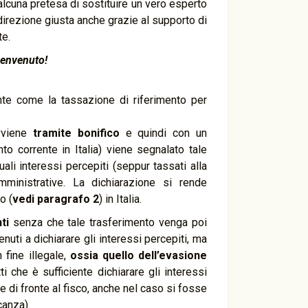
lcuna pretesa di sostituire un vero esperto
 direzione giusta anche grazie al supporto di
te.
benvenuto!
nte come la tassazione di riferimento per
avviene
tramite bonifico
e quindi con un
onto corrente in Italia) viene segnalato tale
li interessi percepiti (seppur tassati alla
ministrative. La dichiarazione si rende
o (
vedi paragrafo 2
) in Italia.
ti
senza che tale trasferimento venga poi
uti a dichiarare gli interessi percepiti, ma
 fine illegale,
ossia quello dell’evasione
i che è sufficiente dichiarare gli interessi
e di fronte al fisco, anche nel caso si fosse
canza).