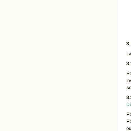
3.
La
3.
Pe
in
so
3
Di
Pe
Pe
eu