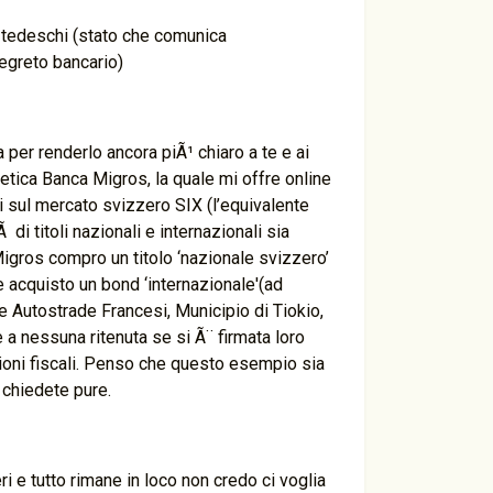
d tedeschi (stato che comunica
segreto bancario)
 per renderlo ancora piÃ¹ chiaro a te e ai
vetica Banca Migros, la quale mi offre online
ti sul mercato svizzero SIX (l’equivalente
di titoli nazionali e internazionali sia
Migros compro un titolo ‘nazionale svizzero’
 acquisto un bond ‘internazionale'(ad
Autostrade Francesi, Municipio di Tiokio,
 a nessuna ritenuta se si Ã¨ firmata loro
zioni fiscali. Penso che questo esempio sia
i chiedete pure.
 e tutto rimane in loco non credo ci voglia