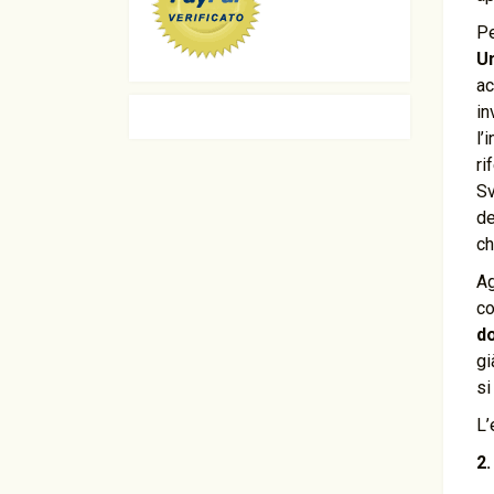
Pe
U
ac
in
l’
ri
Sv
de
ch
Ag
co
d
gi
si
L’
2.