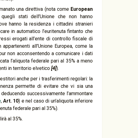
 emanato una direttiva (nota come
European
r quegli stati dell’Unione che non hanno
ve hanno la residenza i cittadini stranieri
licare in automatico l’euritenuta fintanto che
ressi erogati all’ente di controllo fiscale di
 non appartenenti all’Unione Europea, come la
pur non acconsentendo a comunicare i dati
icata l’aliquota federale pari al 35% a meno
ti in territorio elvetico
[4]
).
titori anche per i trasferimenti regolari: la
enenza permette di evitare che vi sia una
lia) deducendo successivamente l’ammontare
e
,
Art. 10
) e nel caso di un’aliquota inferiore
tenuta federale pari al 35%).
lirà al 35%.