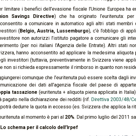
r limitare i benefici dell’evasione fiscale l’Unione Europea ha
nion Savings Directive
) che ha originato l’euritenuta: pe
consentito a comunicare in automatico agli altri stati membri o
vestitori (
Belgio, Austria, Lussemburgo
), c’è l’obbligo di app
investitore non autorizzi l’istituto pagatore a comunicare gli inte
ferimento (per noi italiani l’Agenzia delle Entrate). Altri stati
izzera, hanno acconsentito ad applicare la medesima aliquota 
gli investitori (tuttavia, preventivamente in Svizzera viene appl
e non si richieda espressamente il rimborso in quanto non residen
giungerei comunque che l’euritenuta può essere scelta dagli inves
municazione dei dati all’agenzia fiscale del paese di appart
oppia tassazione
(euritenuta + aliquota piena applicata in Ita
à pagato nella dichiarazione dei redditi (rif.
Direttiva 2003/48/C
 potrà dedurre la quota in eccesso (es. Svizzera che applica la ri
euritenuta al momento è pari al
20%
. Dal primo luglio del 2011 sa
 Lo schema per il calcolo dell’Irpef