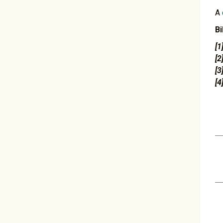
A
Bi
[1
[2
[3
[4