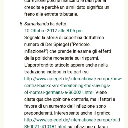
correzione poichè mancano le basi per la
crescita e perchè un simil dato significa un
freno alle entrate tributarie.
Samarkanda
ha detto:
10 Ottobre 2012 alle 8:05 pm
Segnalo la storia di copertina dell’ultimo
numero di Der Spiegel (“Pericolo,
inflazione!”) che prende in esame gli effetti
della politiche monetarie sui risparmi.
L’approfondito articolo appare anche nella
traduzione inglese in tre parti su
http://www.spiegel.de/international/europe/how-
central-banks-are-threatening-the-savings-
of-normal-germans-a-860021.html
. Viene
citata qualche opinione contraria, ma i fattori a
favore di un aumento dell’inflazione sono
preponderanti. Interessante anche il grafico
http://www.spiegel.de/international/europe/bild-
860021-410181.html
su inflazione e tassi