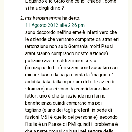
E quando è lo Stato che ce lo “chiede”, come
si fa a dirgli di no ?
ms barbamamma
ha detto:
11 Agosto 2012 alle 2:26 pm
sono daccordo nell’insieme,è infatti vero che
le aziende che verranno comprate da stranieri
(attenzione non solo Germania, molti Paesi
arabi stanno comprando nostre aziende)
potranno avere soldi a minor costo
(immagino tu ti riferisca ai bond societari con
minore tasso da pagare vista la “maggiore”
solidità data dalla copertura di forte aziendi
straniere) ma ci sono da considerare due
fattori, uno è che tali aziende non fanno
beneficienza quindi comprano ma poi
tagliano (e uno dei tagli preferiti in sede di
fusioni M&I è quello del personale), secondo
l’Italia è un Paese di PMi quindi il problema è
che a parte grossi colossi nel settore della