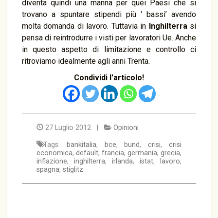
diventa quindi una manna per quei Paesi che si
trovano a spuntare stipendi più ‘ bassi’ avendo
molta domanda di lavoro. Tuttavia in
Inghilterra
si
pensa di reintrodurre i visti per lavoratori Ue. Anche
in questo aspetto di limitazione e controllo ci
ritroviamo idealmente agli anni Trenta.
Condividi l'articolo!
27 Luglio 2012 |
Opinioni
Tags:
bankitalia
,
bce
,
bund
,
crisi
,
crisi
economica
,
default
,
francia
,
germania
,
grecia
,
inflazione
,
inghilterra
,
irlanda
,
istat
,
lavoro
,
spagna
,
stiglitz