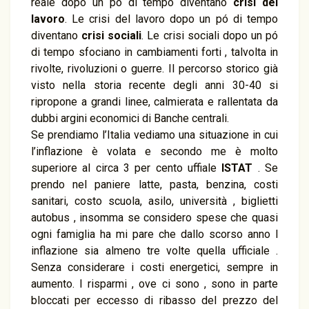
reale dopo un pó di tempo diventano
crisi del
lavoro
. Le crisi del lavoro dopo un pó di tempo
diventano
crisi sociali
. Le crisi sociali dopo un pó
di tempo sfociano in cambiamenti forti , talvolta in
rivolte, rivoluzioni o guerre. Il percorso storico già
visto nella storia recente degli anni 30-40 si
ripropone a grandi linee, calmierata e rallentata da
dubbi argini economici di Banche centrali.
Se prendiamo l’Italia vediamo una situazione in cui
l’inflazione è volata e secondo me è molto
superiore al circa 3 per cento uffiale
ISTAT
. Se
prendo nel paniere latte, pasta, benzina, costi
sanitari, costo scuola, asilo, università , biglietti
autobus , insomma se considero spese che quasi
ogni famiglia ha mi pare che dallo scorso anno l
inflazione sia almeno tre volte quella ufficiale .
Senza considerare i costi energetici, sempre in
aumento. I risparmi , ove ci sono , sono in parte
bloccati per eccesso di ribasso del prezzo del