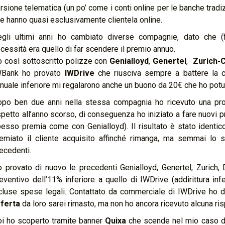
rsione telematica (un po’ come i conti online per le banche tradizi
e hanno quasi esclusivamente clientela online.
gli ultimi anni ho cambiato diverse compagnie, dato che (f
cessità era quello di far scendere il premio annuo.
 così sottoscritto polizze con
Genialloyd
,
Genertel
,
Zurich-
WBank ho provato
IWDrive
che riusciva sempre a battere la c
nuale inferiore mi regalarono anche un buono da 20€ che ho potut
po ben due anni nella stessa compagnia ho ricevuto una prop
spetto all’anno scorso, di conseguenza ho iniziato a fare nuovi 
esso premia come con Genialloyd). Il risultato è stato identic
emiato il cliente acquisito affinché rimanga, ma semmai lo 
ecedenti.
 provato di nuovo le precedenti Genialloyd, Genertel, Zurich, 
eventivo dell’11% inferiore a quello di IWDrive (addirittura in
cluse spese legali. Contattato da commerciale di IWDrive ho 
ferta
da loro sarei rimasto, ma non ho ancora ricevuto alcuna ris
i ho scoperto tramite banner
Quixa
che scende nel mio caso de