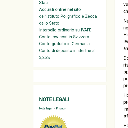
Stati
ve
Acquisti online nel sito
ch
dell’Istituto Poligrafico e Zecca
Ne
dello Stato
ne
Interpello ordinario su IVAFE
Ho
Conto low cost in Svizzera
I
Conto gratuito in Germania
an
Conto di deposito in sterline al
3,25%
Do
ri
sp
pr
pr
Ho
NOTE LEGALI
pr
in
Note legali
-
Privacy
of
Po