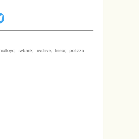
nialloyd
,
iwbank
,
iwdrive
,
linear
,
polizza