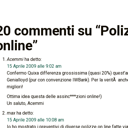
20 commenti su “
Poli
online
”
Acemmi
ha detto:
15 Aprile 2009 alle 9:02 am
Confermo Quixa differenza grossissima (quasi 20%) quest’ann
Genialloyd (pur con convenzione IWBank). Per la veritÃ anch
migliori!
Ottima idea questa delle assinc***zioni online!)
Un saluto, Acemmi
max
ha detto:
15 Aprile 2009 alle 10:08 am
Io ho mostrato i preventivi di diverse polizze on line fatte vi