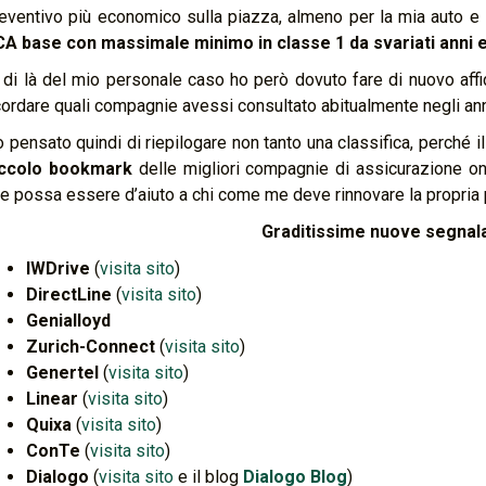
eventivo più economico sulla piazza, almeno per la mia auto e l
A base con massimale minimo in classe 1 da svariati anni 
 di là del mio personale caso ho però dovuto fare di nuovo aff
cordare quali compagnie avessi consultato abitualmente negli ann
 pensato quindi di riepilogare non tanto una classifica, perché i
iccolo bookmark
delle migliori compagnie di assicurazione on
e possa essere d’aiuto a chi come me deve rinnovare la propria 
Graditissime nuove segnala
IWDrive
(
visita sito
)
DirectLine
(
visita sito
)
Genialloyd
Zurich-Connect
(
visita sito
)
Genertel
(
visita sito
)
Linear
(
visita sito
)
Quixa
(
visita sito
)
ConTe
(
visita sito
)
Dialogo
(
visita sito
e il blog
Dialogo Blog
)