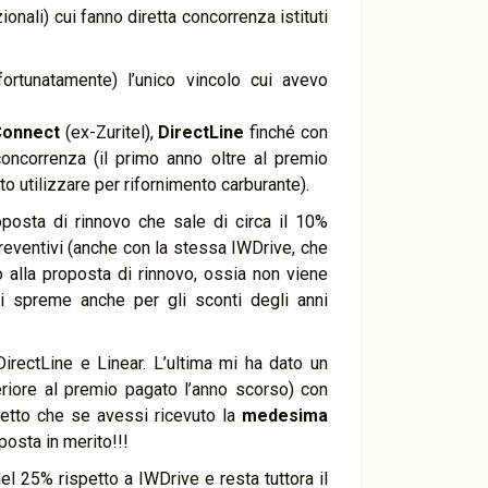
onali) cui fanno diretta concorrenza istituti
ortunatamente) l’unico vincolo cui avevo
Connect
(ex-Zuritel),
DirectLine
finché con
oncorrenza (il primo anno oltre al premio
o utilizzare per rifornimento carburante).
osta di rinnovo che sale di circa il 10%
preventivi (anche con la stessa IWDrive, che
o alla proposta di rinnovo, ossia non viene
si spreme anche per gli sconti degli anni
DirectLine e Linear. L’ultima mi ha dato un
feriore al premio pagato l’anno scorso) con
detto che se avessi ricevuto la
medesima
posta in merito!!!
l 25% rispetto a IWDrive e resta tuttora il