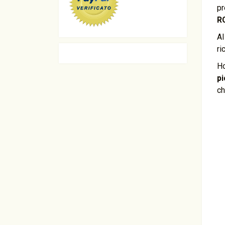
pr
RC
Al
ri
Ho
p
ch