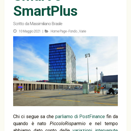
SmartPlus
Scritto da
Massimiliano Brasile
10 Maggio 2021 |
Home Page - Fondo
,
Varie
Chi ci segue sa che
parliamo di PostFinance
fin da
quando è nato
PiccoloRisparmio
e nel tempo
abbiamo dato conto delle
variazioni intervenute