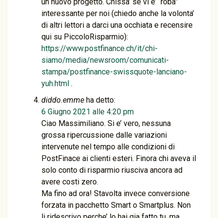
un nuovo progetto. Chissa’ se vi e’ “roba”
interessante per noi (chiedo anche la volonta’
di altri lettori a darci una occhiata e recensire
qui su PiccoloRisparmio):
https://www.postfinance.ch/it/chi-
siamo/media/newsroom/comunicati-
stampa/postfinance-swissquote-lanciano-
yuh.html
.
diddo.emme
ha detto:
6 Giugno 2021 alle 4:20 pm
Ciao Massimiliano. Si e’ vero, nessuna
grossa ripercussione dalle variazioni
intervenute nel tempo alle condizioni di
PostFinace ai clienti esteri. Finora chi aveva il
solo conto di risparmio riusciva ancora ad
avere costi zero.
Ma fino ad ora! Stavolta invece conversione
forzata in pacchetto Smart o Smartplus. Non
li ridescrivo perche’ lo hai gia fatto tu, ma