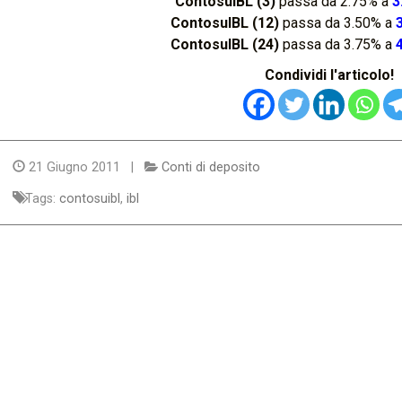
ContosuIBL (3)
passa da 2.75% a
3
ContosuIBL (12)
passa da 3.50% a
ContosuIBL (24)
passa da 3.75% a
Condividi l'articolo!
21 Giugno 2011 |
Conti di deposito
Tags:
contosuibl
,
ibl