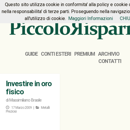
Questo sito utilizza cookie in conformita' alla policy e cookie 
HOME
PREMIUM
CONTATTI
nella responsabilita' di terze parti. Proseguendo nella navigazi
all'utilizzo di cookie.
Maggiori Informazioni
CHIU
GUIDE
CONTI ESTERI
PREMIUM
ARCHIVIO
CONTATTI
Investire in oro
fisico
di
Massimiliano Brasile
17 Marzo 2009 |
Metalli
Preziosi