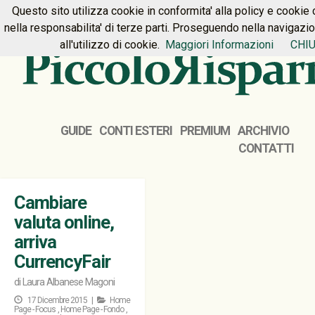
Questo sito utilizza cookie in conformita' alla policy e cookie 
HOME
PREMIUM
CONTATTI
nella responsabilita' di terze parti. Proseguendo nella navigazi
all'utilizzo di cookie.
Maggiori Informazioni
CHIU
GUIDE
CONTI ESTERI
PREMIUM
ARCHIVIO
CONTATTI
Cambiare
valuta online,
arriva
CurrencyFair
di
Laura Albanese Magoni
17 Dicembre 2015 |
Home
Page - Focus
,
Home Page - Fondo
,