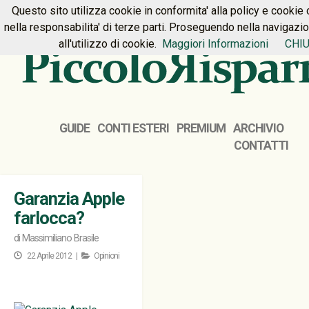
Questo sito utilizza cookie in conformita' alla policy e cookie 
HOME
PREMIUM
CONTATTI
nella responsabilita' di terze parti. Proseguendo nella navigazi
all'utilizzo di cookie.
Maggiori Informazioni
CHIU
GUIDE
CONTI ESTERI
PREMIUM
ARCHIVIO
CONTATTI
Garanzia Apple
farlocca?
di
Massimiliano Brasile
22 Aprile 2012 |
Opinioni