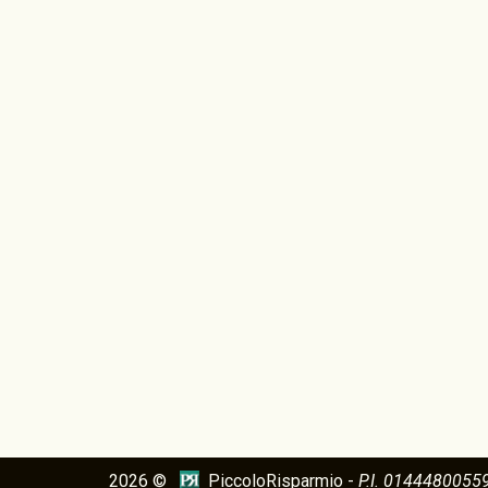
2026 ©
PiccoloRisparmio -
P.I. 0144480055