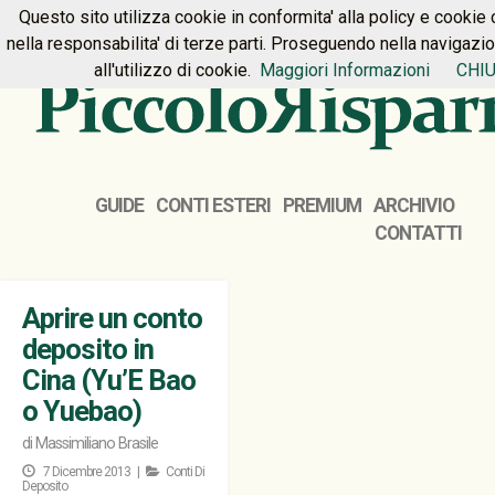
Questo sito utilizza cookie in conformita' alla policy e cookie 
HOME
PREMIUM
CONTATTI
nella responsabilita' di terze parti. Proseguendo nella navigazi
all'utilizzo di cookie.
Maggiori Informazioni
CHIU
GUIDE
CONTI ESTERI
PREMIUM
ARCHIVIO
CONTATTI
Aprire un conto
deposito in
Cina (Yu’E Bao
o Yuebao)
di
Massimiliano Brasile
7 Dicembre 2013 |
Conti Di
Deposito