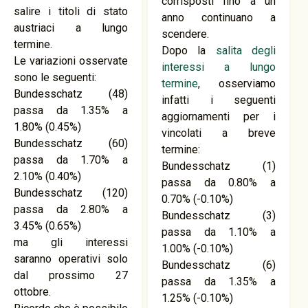
corrisposti fino a un
salire i titoli di stato
anno continuano a
austriaci a lungo
scendere.
termine.
Dopo la
salita degli
Le variazioni osservate
interessi a lungo
sono le seguenti:
termine
, osserviamo
Bundesschatz (48)
infatti i seguenti
passa da 1.35% a
aggiornamenti per i
1.80% (0.45%)
vincolati a breve
Bundesschatz (60)
termine:
passa da 1.70% a
Bundesschatz (1)
2.10% (0.40%)
passa da 0.80% a
Bundesschatz (120)
0.70% (-0.10%)
passa da 2.80% a
Bundesschatz (3)
3.45% (0.65%)
passa da 1.10% a
ma gli interessi
1.00% (-0.10%)
saranno operativi solo
Bundesschatz (6)
dal prossimo 27
passa da 1.35% a
ottobre.
1.25% (-0.10%)