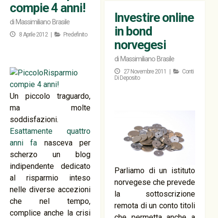
compie 4 anni!
Investire online
di
Massimiliano Brasile
in bond
8 Aprile 2012 |
Predefinito
norvegesi
di
Massimiliano Brasile
27 Novembre 2011 |
Conti
Di Deposito
Un piccolo traguardo,
ma molte
soddisfazioni.
Esattamente quattro
anni fa
nasceva per
scherzo un blog
indipendente dedicato
Parliamo di un istituto
al risparmio inteso
norvegese che prevede
nelle diverse accezioni
la sottoscrizione
che nel tempo,
remota di un conto titoli
complice anche la crisi
che permetta anche a