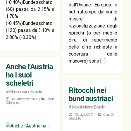
(-0.40%)Bundesschatz
dall’Unione Europea e
(60) passa da 2.15% a
nel frattempo dai noi le
1.70%
misure di
(-0.45%)Bundesschatz
razionalizzazione degli
(120) passa da 3.10% a
sprechi (o per meglio
2.80% (-0.30%)
dire, di reperimento
delle cifre richieste a
copertura delle
manovre) sono
[…]
Anche l’Austria
ha i suoi
scheletri
Ritocchi nei
di
Massimiliano Brasile
bund austriaci
15 Settembre 2011 |
Conti
Di Deposito
di
Massimiliano Brasile
12 Luglio 2011 |
Conti Di
Deposito