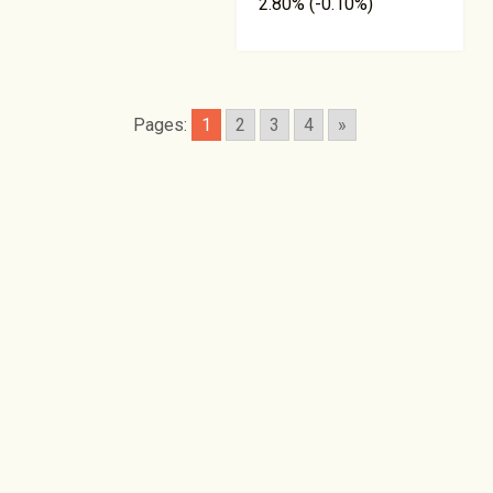
2.80% (-0.10%)
Pages:
1
2
3
4
»