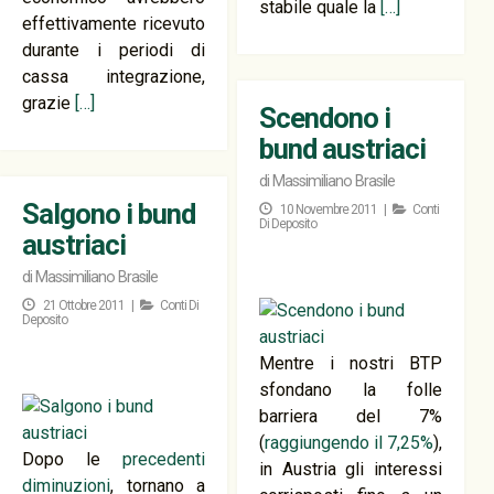
stabile quale la
[…]
effettivamente ricevuto
durante i periodi di
cassa integrazione,
grazie
[…]
Scendono i
bund austriaci
di
Massimiliano Brasile
Salgono i bund
10 Novembre 2011 |
Conti
Di Deposito
austriaci
di
Massimiliano Brasile
21 Ottobre 2011 |
Conti Di
Deposito
Mentre i nostri BTP
sfondano la folle
barriera del 7%
(
raggiungendo il 7,25%
),
Dopo le
precedenti
in Austria gli interessi
diminuzioni
, tornano a