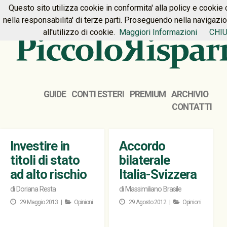
Questo sito utilizza cookie in conformita' alla policy e cookie 
HOME
PREMIUM
CONTATTI
nella responsabilita' di terze parti. Proseguendo nella navigazi
all'utilizzo di cookie.
Maggiori Informazioni
CHIU
GUIDE
CONTI ESTERI
PREMIUM
ARCHIVIO
CONTATTI
Investire in
Accordo
titoli di stato
bilaterale
ad alto rischio
Italia-Svizzera
di
Doriana Resta
di
Massimiliano Brasile
29 Maggio 2013 |
Opinioni
29 Agosto 2012 |
Opinioni