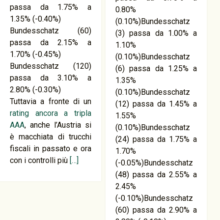
passa da 1.75% a
0.80%
1.35% (-0.40%)
(0.10%)Bundesschatz
Bundesschatz (60)
(3) passa da 1.00% a
passa da 2.15% a
1.10%
1.70% (-0.45%)
(0.10%)Bundesschatz
Bundesschatz (120)
(6) passa da 1.25% a
passa da 3.10% a
1.35%
2.80% (-0.30%)
(0.10%)Bundesschatz
Tuttavia a fronte di un
(12) passa da 1.45% a
rating ancora a tripla
1.55%
AAA
, anche l’Austria si
(0.10%)Bundesschatz
è macchiata di trucchi
(24) passa da 1.75% a
fiscali in passato e ora
1.70%
con i controlli più
[…]
(-0.05%)Bundesschatz
(48) passa da 2.55% a
2.45%
(-0.10%)Bundesschatz
(60) passa da 2.90% a