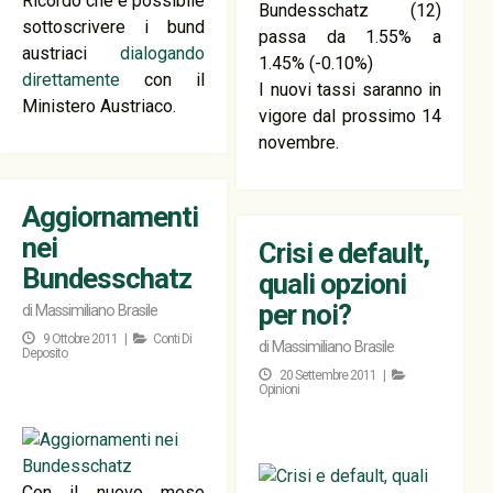
Ricordo che è possibile
Bundesschatz (12)
sottoscrivere i bund
passa da 1.55% a
austriaci
dialogando
1.45% (-0.10%)
direttamente
con il
I nuovi tassi saranno in
Ministero Austriaco.
vigore dal prossimo 14
novembre.
Aggiornamenti
nei
Crisi e default,
Bundesschatz
quali opzioni
per noi?
di
Massimiliano Brasile
9 Ottobre 2011 |
Conti Di
di
Massimiliano Brasile
Deposito
20 Settembre 2011 |
Opinioni
Con il nuovo mese