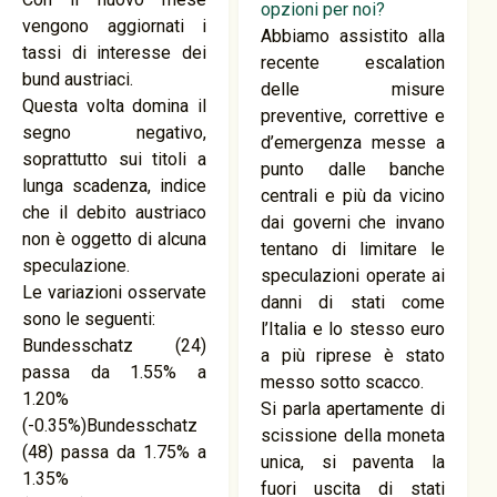
vengono aggiornati i
Abbiamo assistito alla
tassi di interesse dei
recente escalation
bund austriaci.
delle misure
Questa volta domina il
preventive, correttive e
segno negativo,
d’emergenza messe a
soprattutto sui titoli a
punto dalle banche
lunga scadenza, indice
centrali e più da vicino
che il debito austriaco
dai governi che invano
non è oggetto di alcuna
tentano di limitare le
speculazione.
speculazioni operate ai
Le variazioni osservate
danni di stati come
sono le seguenti:
l’Italia e lo stesso euro
Bundesschatz (24)
a più riprese è stato
passa da 1.55% a
messo sotto scacco.
1.20%
Si parla apertamente di
(-0.35%)Bundesschatz
scissione della moneta
(48) passa da 1.75% a
unica, si paventa la
1.35%
fuori uscita di stati