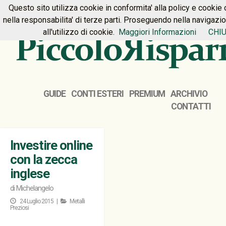
Questo sito utilizza cookie in conformita' alla policy e cookie 
HOME
PREMIUM
CONTATTI
nella responsabilita' di terze parti. Proseguendo nella navigazi
all'utilizzo di cookie.
Maggiori Informazioni
CHIU
GUIDE
CONTI ESTERI
PREMIUM
ARCHIVIO
CONTATTI
Investire online
con la zecca
inglese
di
Michelangelo
24 Luglio 2015 |
Metalli
Preziosi