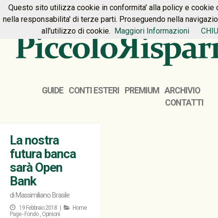
Questo sito utilizza cookie in conformita' alla policy e cookie 
HOME
PREMIUM
CONTATTI
nella responsabilita' di terze parti. Proseguendo nella navigazi
all'utilizzo di cookie.
Maggiori Informazioni
CHIU
GUIDE
CONTI ESTERI
PREMIUM
ARCHIVIO
CONTATTI
La nostra
futura banca
sarà Open
Bank
di
Massimiliano Brasile
19 Febbraio 2018 |
Home
Page - Fondo
,
Opinioni