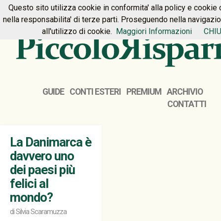
Questo sito utilizza cookie in conformita' alla policy e cookie 
HOME
PREMIUM
CONTATTI
nella responsabilita' di terze parti. Proseguendo nella navigazi
all'utilizzo di cookie.
Maggiori Informazioni
CHIU
GUIDE
CONTI ESTERI
PREMIUM
ARCHIVIO
CONTATTI
La Danimarca è
davvero uno
dei paesi più
felici al
mondo?
di
Silvia Scaramuzza