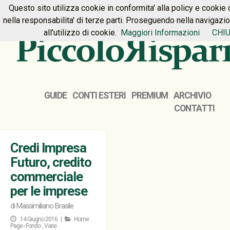
Questo sito utilizza cookie in conformita' alla policy e cookie 
HOME
PREMIUM
CONTATTI
nella responsabilita' di terze parti. Proseguendo nella navigazi
all'utilizzo di cookie.
Maggiori Informazioni
CHIU
GUIDE
CONTI ESTERI
PREMIUM
ARCHIVIO
CONTATTI
Credi Impresa
Futuro, credito
commerciale
per le imprese
di
Massimiliano Brasile
14 Giugno 2016 |
Home
Page - Fondo
,
Varie