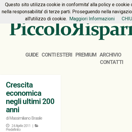
Questo sito utilizza cookie in conformita' alla policy e cookie 
HOME
PREMIUM
CONTATTI
nella responsabilita' di terze parti. Proseguendo nella navigazi
all'utilizzo di cookie.
Maggiori Informazioni
CHIU
GUIDE
CONTI ESTERI
PREMIUM
ARCHIVIO
CONTATTI
Crescita
economica
negli ultimi 200
anni
di
Massimiliano Brasile
24 Aprile 2011 |
Predefinito