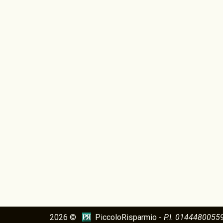
2026 ©
PiccoloRisparmio -
P.I. 0144480055