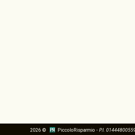
2026 ©
PiccoloRisparmio -
P.I. 0144480055