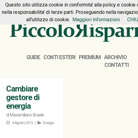
Questo sito utilizza cookie in conformita' alla policy e cookie 
HOME
PREMIUM
CONTATTI
nella responsabilita' di terze parti. Proseguendo nella navigazi
all'utilizzo di cookie.
Maggiori Informazioni
CHIU
GUIDE
CONTI ESTERI
PREMIUM
ARCHIVIO
CONTATTI
Cambiare
gestore di
energia
di
Massimiliano Brasile
4 Agosto 2015 |
Energia