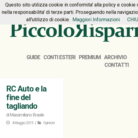
Questo sito utilizza cookie in conformita' alla policy e cookie 
HOME
PREMIUM
CONTATTI
nella responsabilita' di terze parti. Proseguendo nella navigazi
all'utilizzo di cookie.
Maggiori Informazioni
CHIU
GUIDE
CONTI ESTERI
PREMIUM
ARCHIVIO
CONTATTI
RC Auto e la
fine del
tagliando
di
Massimiliano Brasile
4 Maggio 2015 |
Opinioni