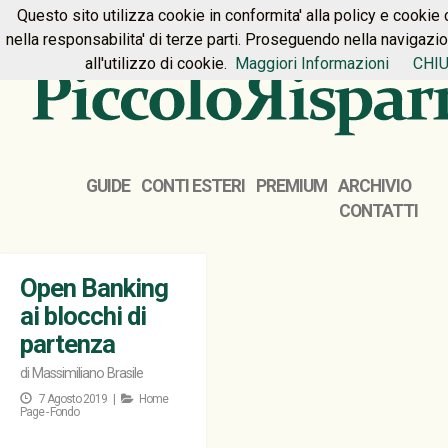
Questo sito utilizza cookie in conformita' alla policy e cookie 
HOME
PREMIUM
CONTATTI
nella responsabilita' di terze parti. Proseguendo nella navigazi
all'utilizzo di cookie.
Maggiori Informazioni
CHIU
GUIDE
CONTI ESTERI
PREMIUM
ARCHIVIO
CONTATTI
Open Banking
ai blocchi di
partenza
di
Massimiliano Brasile
7 Agosto 2019 |
Home
Page - Fondo