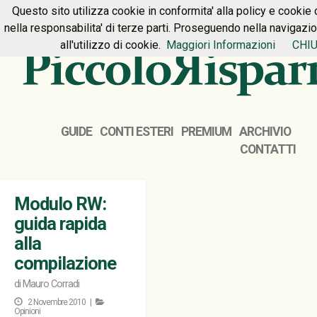
Questo sito utilizza cookie in conformita' alla policy e cookie 
HOME
PREMIUM
CONTATTI
nella responsabilita' di terze parti. Proseguendo nella navigazi
all'utilizzo di cookie.
Maggiori Informazioni
CHIU
GUIDE
CONTI ESTERI
PREMIUM
ARCHIVIO
CONTATTI
Modulo RW:
guida rapida
alla
compilazione
di
Mauro Corradi
2 Novembre 2010 |
Opinioni