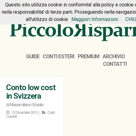
Questo sito utilizza cookie in conformita' alla policy e cookie 
HOME
PREMIUM
CONTATTI
nella responsabilita' di terze parti. Proseguendo nella navigazi
all'utilizzo di cookie.
Maggiori Informazioni
CHIU
GUIDE
CONTI ESTERI
PREMIUM
ARCHIVIO
CONTATTI
Conto low cost
in Svizzera
di
Massimiliano Brasile
23 Dicembre 2015 |
Conti
Correnti