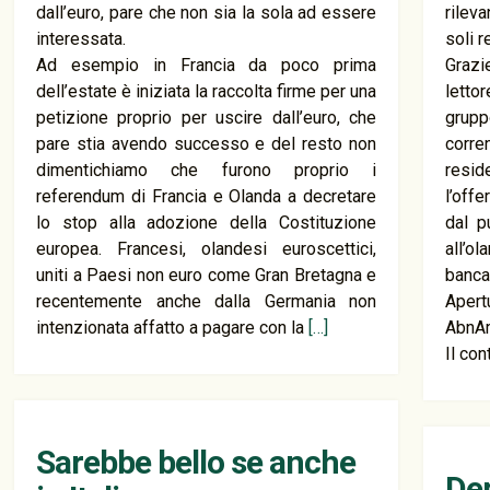
dall’euro, pare che non sia la sola ad essere
rileva
interessata.
soli r
Ad esempio in Francia da poco prima
Grazi
dell’estate è iniziata la raccolta firme per una
letto
petizione proprio per uscire dall’euro, che
grup
pare stia avendo successo e del resto non
corre
dimentichiamo che furono proprio i
resid
referendum di Francia e Olanda a decretare
l’off
lo stop alla adozione della Costituzione
dal p
europea. Francesi, olandesi euroscettici,
all’o
uniti a Paesi non euro come Gran Bretagna e
banca 
recentemente anche dalla Germania non
Aper
intenzionata affatto a pagare con la
[…]
AbnA
Il co
Sarebbe bello se anche
Dep