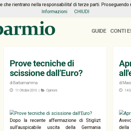
ie che rientrano nella responsabilita' di terze parti. Proseguendo 
Informazioni
CHIUDI
GUIDE
CONTI E
Prove tecniche di
Apr
scissione dall’Euro?
all
di
Barbamamma
di
Massi
11 Ottobre 2010 |
Opinioni
14 G
Dopo la recente affermazione di Stiglizt
Avevo
sull’auspicabile uscita della Germania
del