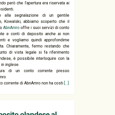
ndo però che l’apertura era riservata ai
esidenti.
e alla segnalazione di un gentile
re, Kowalski, abbiamo scoperto che il
po
AbnAmro
offre i suoi servizi di conto
nte e conti di deposito anche ai non
enti e vogliamo quindi approfondirne
erta. Chiaramente, fermo restando che
unto di vista legale si fa riferimento
landese, è possibile interloquire con la
in inglese.
tura di un conto corrente presso
mro
nto corrente di AbnAmro non ha costi
[…]
osito olandese al