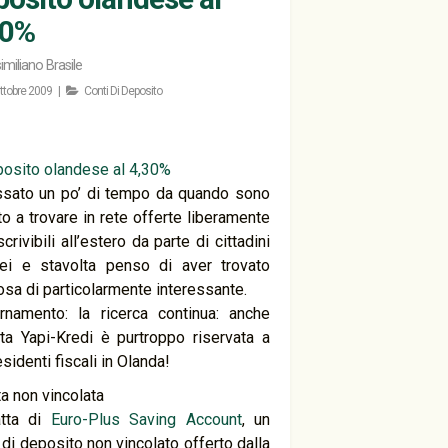
30%
miliano Brasile
ttobre 2009 |
Conti Di Deposito
ssato un po’ di tempo da quando sono
to a trovare in rete offerte liberamente
crivibili all’estero da parte di cittadini
ei e stavolta penso di aver trovato
osa di particolarmente interessante.
rnamento: la ricerca continua: anche
erta Yapi-Kredi è purtroppo riservata a
esidenti fiscali in Olanda!
ta non vincolata
atta di
Euro-Plus Saving Account
, un
 di deposito non vincolato offerto dalla