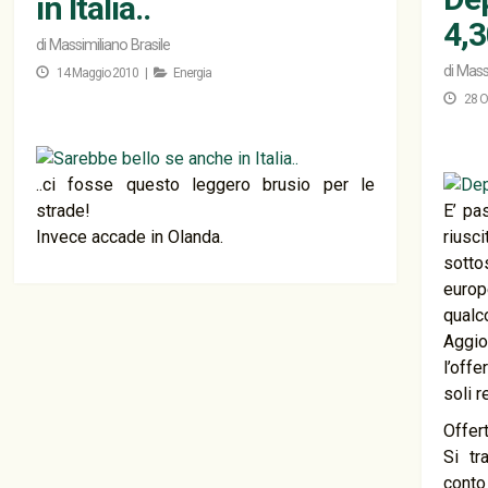
in Italia..
4,
di
Massimiliano Brasile
di
Massi
14 Maggio 2010 |
Energia
28 O
..ci fosse questo leggero brusio per le
strade!
E’ pa
Invece accade in Olanda.
riusci
sottos
europ
qualc
Aggio
l’off
soli r
Offer
Si tr
conto