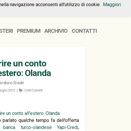
nella navigazione acconsenti all'utilizzo di cookie.
Maggiori
HOME
PREMIUM
CONTATTI
STERI
PREMIUM
ARCHIVIO
CONTATTI
ire un conto
'estero: Olanda
miliano Brasile
iugno 2010 |
Conti Correnti
 parlato qualche tempo fa dell’offerta
la
banca turco-olandese Yapi-Credi
,