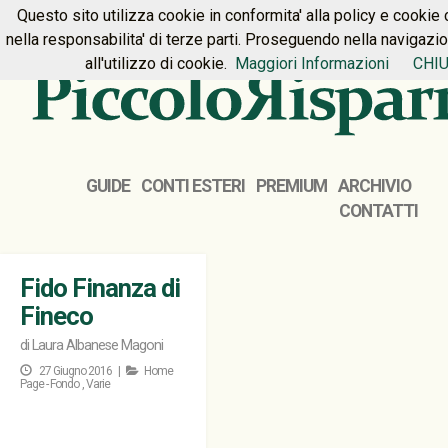
Questo sito utilizza cookie in conformita' alla policy e cookie 
HOME
PREMIUM
CONTATTI
nella responsabilita' di terze parti. Proseguendo nella navigazi
all'utilizzo di cookie.
Maggiori Informazioni
CHIU
GUIDE
CONTI ESTERI
PREMIUM
ARCHIVIO
CONTATTI
Fido Finanza di
Fineco
di
Laura Albanese Magoni
27 Giugno 2016 |
Home
Page - Fondo
,
Varie