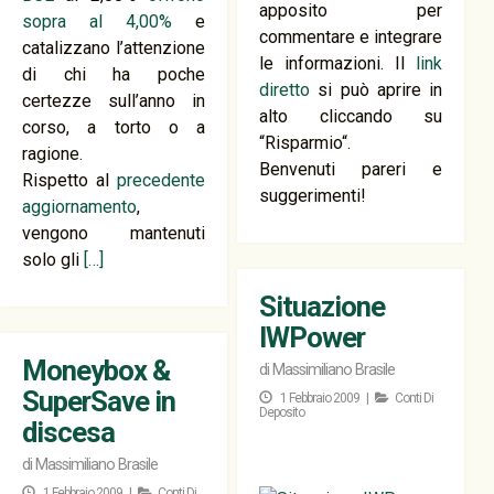
apposito per
sopra al 4,00%
e
commentare e integrare
catalizzano l’attenzione
le informazioni. Il
link
di chi ha poche
diretto
si può aprire in
certezze sull’anno in
alto cliccando su
corso, a torto o a
“Risparmio“.
ragione.
Benvenuti pareri e
Rispetto al
precedente
suggerimenti!
aggiornamento
,
vengono mantenuti
solo gli
[…]
Situazione
IWPower
Moneybox &
di
Massimiliano Brasile
SuperSave in
1 Febbraio 2009 |
Conti Di
Deposito
discesa
di
Massimiliano Brasile
1 Febbraio 2009 |
Conti Di