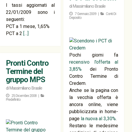
I tassi aggiornati al
di
Massimiliano Brasile
22/01/2009 sono i
7 Gennaio 2009 |
Conti Di
Deposito
seguenti:
PCT a 1 mese, 1,65%
PCT a 2
[…]
Pochi giorni fa
Pronti Contro
recensivo l’offerta al
3,85%
dei Pronto
Termine del
Contro Termine di
gruppo MPS
Credem.
di
Massimiliano Brasile
Anche se la pagina con
25 Dicembre 2008 |
la vecchia offerta è
Predefinito
ancora online, viene
pubblicizzata in home-
page
la nuova al 3,30%
.
Restano le medesime