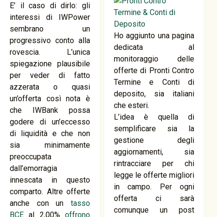
E’ il caso di dirlo: gli
interessi di IWPower
sembrano un
Ho aggiunto una pagina
progressivo conto alla
dedicata al
rovescia. L’unica
monitoraggio delle
spiegazione plausibile
offerte di Pronti Contro
per veder di fatto
Termine e Conti di
azzerata o quasi
deposito, sia italiani
un’offerta così nota è
che esteri.
che IWBank possa
L’idea è quella di
godere di un’eccesso
semplificare sia la
di liquidità e che non
gestione degli
sia minimamente
aggiornamenti, sia
preoccupata
rintracciare per chi
dall’emorragia
legge le offerte migliori
innescata in questo
in campo. Per ogni
comparto. Altre offerte
offerta ci sarà
anche con un
tasso
comunque un post
BCE
al 2,00%
offrono