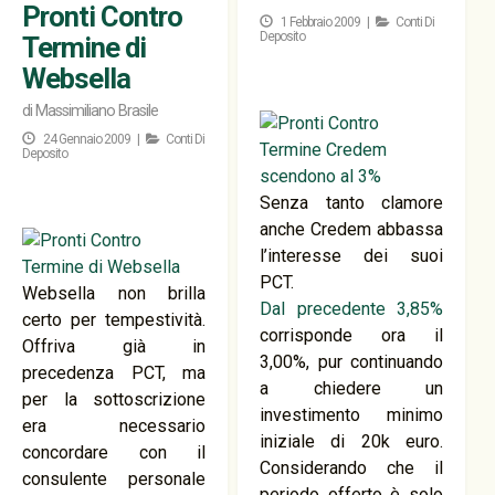
Pronti Contro
1 Febbraio 2009 |
Conti Di
Deposito
Termine di
Websella
di
Massimiliano Brasile
24 Gennaio 2009 |
Conti Di
Deposito
Senza tanto clamore
anche Credem abbassa
l’interesse dei suoi
PCT.
Websella non brilla
Dal precedente 3,85%
certo per tempestività.
corrisponde ora il
Offriva già in
3,00%, pur continuando
precedenza PCT, ma
a chiedere un
per la sottoscrizione
investimento minimo
era necessario
iniziale di 20k euro.
concordare con il
Considerando che il
consulente personale
periodo offerto è solo