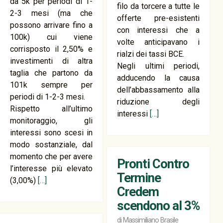
da 5k per periodi di 1-
filo da torcere a tutte le
2-3 mesi (ma che
offerte pre-esistenti
possono arrivare fino a
con interessi che a
100k) cui viene
volte anticipavano i
corrisposto il 2,50% e
rialzi dei tassi BCE.
investimenti di altra
Negli ultimi periodi,
taglia che partono da
adducendo la causa
101k sempre per
dell’abbassamento alla
periodi di 1-2-3 mesi.
riduzione degli
Rispetto all’ultimo
interessi
[…]
monitoraggio, gli
interessi sono scesi in
modo sostanziale, dal
momento che per avere
Pronti Contro
l’interesse più elevato
Termine
(3,00%)
[…]
Credem
scendono al 3%
di
Massimiliano Brasile