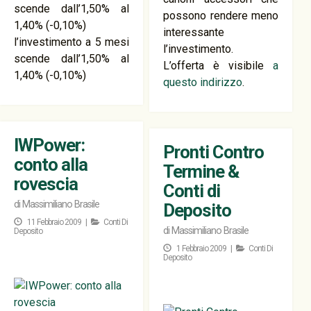
scende dall’1,50% al
possono rendere meno
1,40% (-0,10%)
interessante
l’investimento a 5 mesi
l’investimento.
scende dall’1,50% al
L’offerta è visibile
a
1,40% (-0,10%)
questo indirizzo
.
IWPower:
Pronti Contro
conto alla
Termine &
rovescia
Conti di
di
Massimiliano Brasile
Deposito
11 Febbraio 2009 |
Conti Di
di
Massimiliano Brasile
Deposito
1 Febbraio 2009 |
Conti Di
Deposito