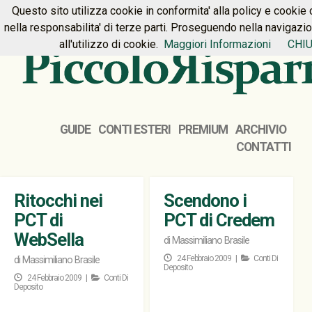
Questo sito utilizza cookie in conformita' alla policy e cookie 
HOME
PREMIUM
CONTATTI
nella responsabilita' di terze parti. Proseguendo nella navigazi
all'utilizzo di cookie.
Maggiori Informazioni
CHIU
GUIDE
CONTI ESTERI
PREMIUM
ARCHIVIO
CONTATTI
Ritocchi nei
Scendono i
PCT di
PCT di Credem
WebSella
di
Massimiliano Brasile
24 Febbraio 2009 |
Conti Di
di
Massimiliano Brasile
Deposito
24 Febbraio 2009 |
Conti Di
Deposito