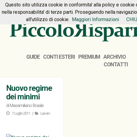
Questo sito utilizza cookie in conformita' alla policy e cookie 
HOME
PREMIUM
CONTATTI
nella responsabilita' di terze parti. Proseguendo nella navigazi
all'utilizzo di cookie.
Maggiori Informazioni
CHIU
GUIDE
CONTI ESTERI
PREMIUM
ARCHIVIO
CONTATTI
Nuovo regime
dei minimi
di
Massimiliano Brasile
7 Luglio 2011 |
Lavoro