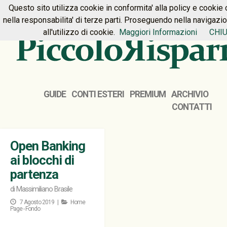
Questo sito utilizza cookie in conformita' alla policy e cookie 
HOME
PREMIUM
CONTATTI
nella responsabilita' di terze parti. Proseguendo nella navigazi
all'utilizzo di cookie.
Maggiori Informazioni
CHIU
GUIDE
CONTI ESTERI
PREMIUM
ARCHIVIO
CONTATTI
Open Banking
ai blocchi di
partenza
di
Massimiliano Brasile
7 Agosto 2019 |
Home
Page - Fondo