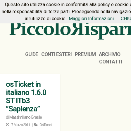
Questo sito utilizza cookie in conformita' alla policy e cookie 
HOME
PREMIUM
CONTATTI
nella responsabilita' di terze parti. Proseguendo nella navigazi
all'utilizzo di cookie.
Maggiori Informazioni
CHIU
GUIDE
CONTI ESTERI
PREMIUM
ARCHIVIO
CONTATTI
osTicket in
italiano 1.6.0
ST ITb3
“Sapienza”
di
Massimiliano Brasile
7 Marzo 2011 |
OsTicket