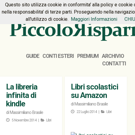
Questo sito utilizza cookie in conformita' alla policy e cookie 
HOME
PREMIUM
CONTATTI
nella responsabilita' di terze parti. Proseguendo nella navigazi
all'utilizzo di cookie.
Maggiori Informazioni
CHIU
GUIDE
CONTI ESTERI
PREMIUM
ARCHIVIO
CONTATTI
La libreria
Libri scolastici
infinita di
su Amazon
kindle
di
Massimiliano Brasile
22 Luglio 2014 |
Libri
di
Massimiliano Brasile
5 Novembre 2014 |
Libri