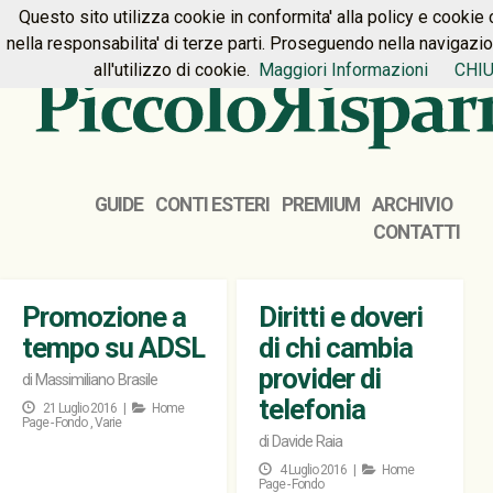
Questo sito utilizza cookie in conformita' alla policy e cookie 
HOME
PREMIUM
CONTATTI
nella responsabilita' di terze parti. Proseguendo nella navigazi
all'utilizzo di cookie.
Maggiori Informazioni
CHIU
GUIDE
CONTI ESTERI
PREMIUM
ARCHIVIO
CONTATTI
Promozione a
Diritti e doveri
tempo su ADSL
di chi cambia
provider di
di
Massimiliano Brasile
telefonia
21 Luglio 2016 |
Home
Page - Fondo
,
Varie
di
Davide Raia
4 Luglio 2016 |
Home
Page - Fondo