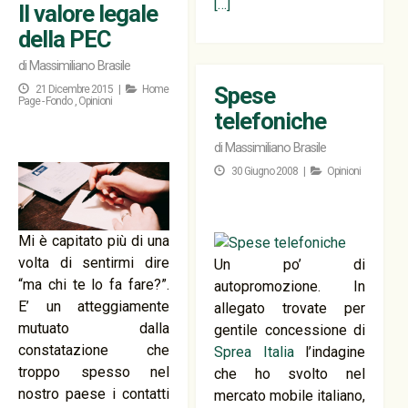
[…]
Il valore legale
della PEC
di
Massimiliano Brasile
Spese
21 Dicembre 2015 |
Home
Page - Fondo
,
Opinioni
telefoniche
di
Massimiliano Brasile
30 Giugno 2008 |
Opinioni
Mi è capitato più di una
volta di sentirmi dire
Un po’ di
“ma chi te lo fa fare?”.
autopromozione. In
E’ un atteggiamente
allegato trovate per
mutuato dalla
gentile concessione di
constatazione che
Sprea Italia
l’indagine
troppo spesso nel
che ho svolto nel
nostro paese i contatti
mercato mobile italiano,