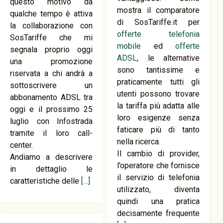
questo motivo da
mostra il comparatore
qualche tempo è attiva
di SosTariffe.it per
la collaborazione con
offerte telefonia
SosTariffe che mi
mobile
ed
offerte
segnala proprio oggi
ADSL
, le alternative
una promozione
sono tantissime e
riservata a chi andrà a
praticamente tutti gli
sottoscrivere un
utenti possono trovare
abbonamento ADSL tra
la tariffa più adatta alle
oggi e il prossimo 25
loro esigenze senza
luglio con Infostrada
faticare più di tanto
tramite il loro call-
nella ricerca.
center.
Il cambio di provider,
Andiamo a descrivere
l’operatore che fornisce
in dettaglio le
il servizio di telefonia
caratteristiche delle
[…]
utilizzato, diventa
quindi una pratica
decisamente frequente