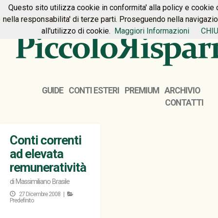
Questo sito utilizza cookie in conformita' alla policy e cookie 
HOME
PREMIUM
CONTATTI
nella responsabilita' di terze parti. Proseguendo nella navigazi
all'utilizzo di cookie.
Maggiori Informazioni
CHIU
GUIDE
CONTI ESTERI
PREMIUM
ARCHIVIO
CONTATTI
Conti correnti
ad elevata
remuneratività
di
Massimiliano Brasile
27 Dicembre 2008 |
Predefinito