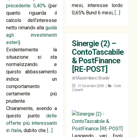
mesi, interesse lordo
precedente 5,40%
(per
0,65% Bund 6 mesi,
[…]
quanto riguarda il
calcolo dell’interesse
netto rimando alla
guida
agli investimenti
Sinergie (2) –
esteri
).
Evidentemente la
ContoTascabile
situazione si sta
& PostFinance
normalizzando e
[RE-POST]
questo abbassamento
di
Massimiliano Brasile
indica un
comportamento
31 Dicembre 2008 |
Conti
Correnti
certamente più
prudente.
Chiaramente, avendo a
questo punto
delle
offerte più interessanti
in Italia
, dubito che
[…]
Leggendo vari fogli