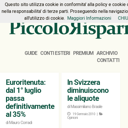
Questo sito utilizza cookie in conformita' alla policy e cookie 
HOME
PREMIUM
CONTATTI
nella responsabilita' di terze parti. Proseguendo nella navigazi
all'utilizzo di cookie.
Maggiori Informazioni
CHIU
GUIDE
CONTI ESTERI
PREMIUM
ARCHIVIO
CONTATTI
Euroritenuta:
In Svizzera
dal 1° luglio
diminuiscono
passa
le aliquote
definitivamente
di
Massimiliano Brasile
al 35%
19 Gennaio 2010 |
Opinioni
di
Mauro Corradi