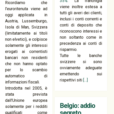
35%
. La franchigia
Ricordiamo che
viene inoltre estesa a
l’euroritenuta viene ad
tutti gli averi dei clienti,
oggi applicata in
inclusi i conti correnti e
Austria, Lussemburgo,
conti di deposito che
Isola di Man, Svizzera
riconoscono interessi e
(limitatamente ai titoli
non soltanto come in
non elvetici), e colpisce
precedenza ai conti di
solamente gli interessi
risparmio.
erogati ai correntisti
Tutte le banche
bancari non residenti
svizzere si sono
che non hanno optato
ovviamente adeguate
per lo scambio
emettendo sui
automatico di
rispettivi siti
[…]
informazioni fiscali.
Introdotta nel 2005, è
stata prevista
dall’Unione europea
Belgio: addio
solamente per i redditi
segreto
qualificati come