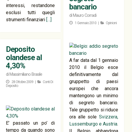
bancario
interessi, restandone
esclusi tutti quegli
di
Mauro Corradi
strumenti finanziari
[…]
1 Gennaio 2010 |
Opinioni
Deposito
olandese al
A far data dal 1 gennaio
4,30%
2010 il Belgio esce
definitivamente dal
di
Massimiliano Brasile
gruppetto di paesi
28 Ottobre 2009 |
Conti Di
Deposito
europei che ancora
mantengono un minimo
di segreto bancario.
Tale gruppetto si riduce
ora alle sole
Svizzera,
E’ passato un po’ di
Lussemburgo e Austria
.
tempo da quando sono
Il Belgio abbandona