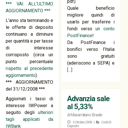
pdf).
*** VAI ALL’ULTIMO
Quale beneficio
AGGIORNAMENTO ***
migliore quindi di
L’anno sta terminando e
usarlo per trasferire i
le offerte di deposito
fondi verso
un conto
continuano a diminure
PostFinance
!
per quantità e per tasse
Da PostFinance i
di interesse
bonifici verso l’Italia
corrisposto (circa un
sono gratuiti
punto percentuale
(aderiscono a SEPA) e
rispetto al precedente
[…]
aggiornamento
).
*** AGGIORNAMENTO
del 31/12/2008 ***
Advanzia sale
Aggiornati i tassi di
al 5,33%
interesse IWPower a
seguito degli
ulteriori
di
Massimiliano Brasile
tagli applicati da
3 Ottobre 2008 |
Conti Di
IWBank
Deposito