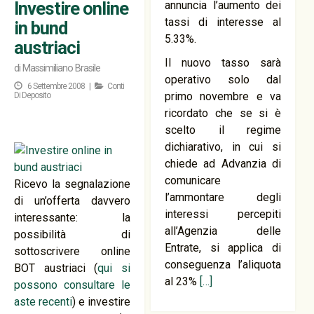
Investire online
annuncia l’aumento dei
tassi di interesse al
in bund
5.33%.
austriaci
Il nuovo tasso sarà
di
Massimiliano Brasile
operativo solo dal
6 Settembre 2008 |
Conti
primo novembre e va
Di Deposito
ricordato che se si è
scelto il regime
dichiarativo, in cui si
chiede ad Advanzia di
comunicare
Ricevo la segnalazione
l’ammontare degli
di un’offerta davvero
interessi percepiti
interessante: la
all’Agenzia delle
possibilità di
Entrate, si applica di
sottoscrivere online
conseguenza l’aliquota
BOT austriaci (
qui si
al 23%
[…]
possono consultare le
aste recenti
) e investire