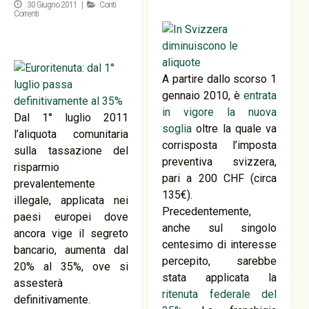
30 Giugno 2011 |
Conti
Correnti
A partire dallo scorso 1
gennaio 2010, è
entrata
in vigore la nuova
Dal 1° luglio 2011
soglia
oltre la quale va
l’aliquota comunitaria
corrisposta l’imposta
sulla tassazione del
preventiva svizzera,
risparmio
pari a 200 CHF (circa
prevalentemente
135€).
illegale, applicata nei
Precedentemente,
paesi europei dove
anche sul singolo
ancora vige il segreto
centesimo di interesse
bancario, aumenta dal
percepito, sarebbe
20% al 35%, ove si
stata applicata la
assesterà
ritenuta federale del
definitivamente.