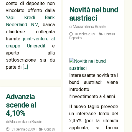
conto di deposito non
Novità nei bund
vincolato offerto dalla
austriaci
Yapı Kredi Bank
Nederland N.V.
, banca
di
Massimiliano Brasile
olandese collegata
8 Ottobre 2009 |
Conti Di
tramite
joint-venture al
Deposito
gruppo Unicredit
e
aperto alla
sottoscrizione sia da
parte di
[…]
Interessante novità tra i
bund austriaci: viene
introdotto
Advanzia
l’investimento a 4 anni.
scende al
Il nuovo taglio prevede
4,10%
un interesse lordo del
2,35% (per la ritenuta
di
Massimiliano Brasile
applicata, si faccia
31 Gennaio 2009 |
Conti Di