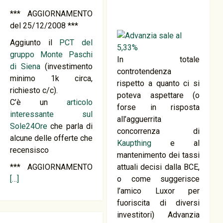
*** AGGIORNAMENTO
del 25/12/2008 ***
Aggiunto il
PCT del
gruppo Monte Paschi
In totale
di Siena
(investimento
controtendenza
minimo 1k circa,
rispetto a quanto ci si
richiesto c/c).
poteva aspettare (o
C’è un
articolo
forse in risposta
interessante sul
all’agguerrita
Sole24Ore
che parla di
concorrenza di
alcune delle offerte che
Kaupthing
e al
recensisco
mantenimento dei tassi
*** AGGIORNAMENTO
attuali decisi dalla BCE,
[…]
o come suggerisce
l’amico Luxor per
fuoriscita di diversi
investitori) Advanzia