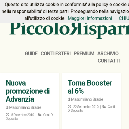
Questo sito utilizza cookie in conformita' alla policy e cookie 
HOME
PREMIUM
CONTATTI
nella responsabilita' di terze parti. Proseguendo nella navigazi
all'utilizzo di cookie.
Maggiori Informazioni
CHIU
GUIDE
CONTI ESTERI
PREMIUM
ARCHIVIO
CONTATTI
Nuova
Torna Booster
promozione di
al 6%
Advanzia
di
Massimiliano Brasile
22 Settembre 2010 |
Conti
di
Massimiliano Brasile
Di Deposito
8 Dicembre 2010 |
Conti Di
Deposito