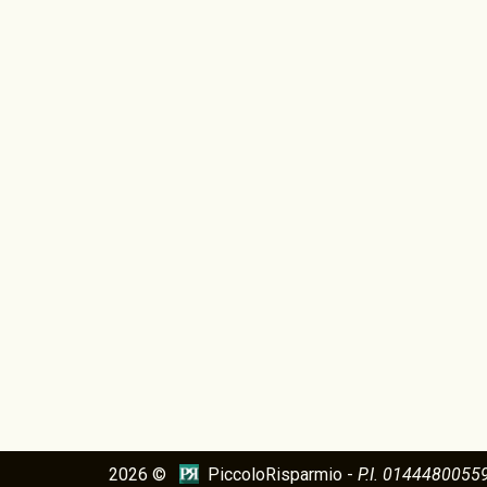
2026 ©
PiccoloRisparmio -
P.I. 0144480055