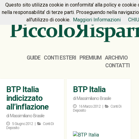
Questo sito utilizza cookie in conformita' alla policy e cookie 
HOME
PREMIUM
CONTATTI
nella responsabilita' di terze parti. Proseguendo nella navigazi
all'utilizzo di cookie.
Maggiori Informazioni
CHIU
GUIDE
CONTI ESTERI
PREMIUM
ARCHIVIO
CONTATTI
BTP Italia
BTP Italia
indicizzato
di
Massimiliano Brasile
all’inflazione
16 Marzo 2012 |
Conti Di
Deposito
di
Massimiliano Brasile
5 Giugno 2012 |
Conti Di
Deposito