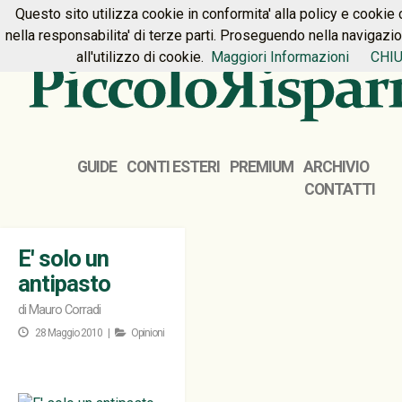
Questo sito utilizza cookie in conformita' alla policy e cookie 
HOME
PREMIUM
CONTATTI
nella responsabilita' di terze parti. Proseguendo nella navigazi
all'utilizzo di cookie.
Maggiori Informazioni
CHIU
GUIDE
CONTI ESTERI
PREMIUM
ARCHIVIO
CONTATTI
E' solo un
antipasto
di
Mauro Corradi
28 Maggio 2010 |
Opinioni