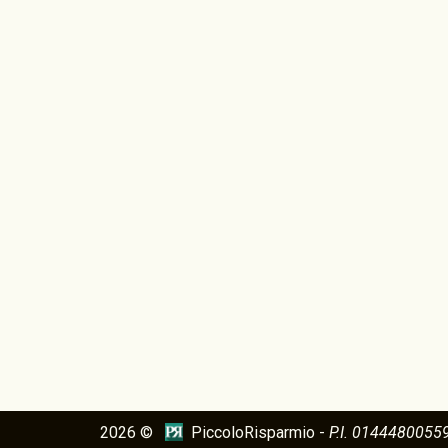
2026 ©
PiccoloRisparmio -
P.I. 0144480055