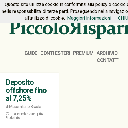
Questo sito utilizza cookie in conformita' alla policy e cookie 
HOME
PREMIUM
CONTATTI
nella responsabilita' di terze parti. Proseguendo nella navigazi
all'utilizzo di cookie.
Maggiori Informazioni
CHIU
GUIDE
CONTI ESTERI
PREMIUM
ARCHIVIO
CONTATTI
Deposito
offshore fino
al 7,25%
di
Massimiliano Brasile
13 Dicembre 2008 |
Predefinito