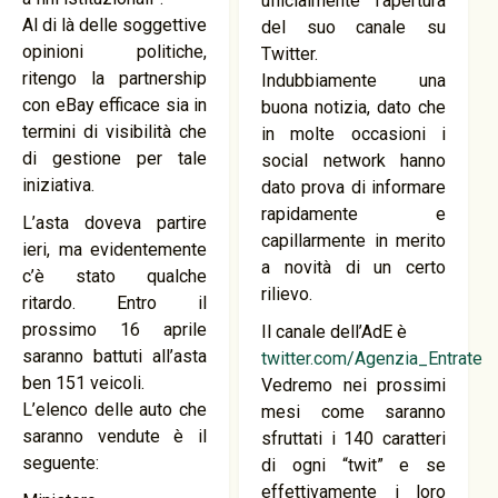
ufficialmente l’apertura
Al di là delle soggettive
del suo canale su
opinioni politiche,
Twitter.
ritengo la partnership
Indubbiamente una
con eBay efficace sia in
buona notizia, dato che
termini di visibilità che
in molte occasioni i
di gestione per tale
social network hanno
iniziativa.
dato prova di informare
rapidamente e
L’asta doveva partire
capillarmente in merito
ieri, ma evidentemente
a novità di un certo
c’è stato qualche
rilievo.
ritardo. Entro il
prossimo 16 aprile
Il canale dell’AdE è
saranno battuti all’asta
twitter.com/Agenzia_Entrate
ben 151 veicoli.
Vedremo nei prossimi
L’elenco delle auto che
mesi come saranno
saranno vendute è il
sfruttati i 140 caratteri
seguente:
di ogni “twit” e se
effettivamente i loro