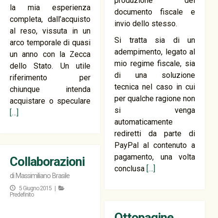
produzione del
la mia esperienza
documento fiscale e
completa, dall’acquisto
invio dello stesso.
al reso, vissuta in un
Si tratta sia di un
arco temporale di quasi
adempimento, legato al
un anno con la Zecca
mio regime fiscale, sia
dello Stato. Un utile
di una soluzione
riferimento per
tecnica nel caso in cui
chiunque intenda
per qualche ragione non
acquistare o speculare
si venga
[…]
automaticamente
rediretti da parte di
PayPal al contenuto a
pagamento, una volta
Collaborazioni
conclusa
[…]
di
Massimiliano Brasile
5 Giugno 2015 |
Predefinito
Ottopagine