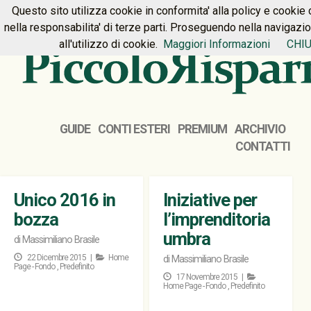
Questo sito utilizza cookie in conformita' alla policy e cookie 
HOME
PREMIUM
CONTATTI
nella responsabilita' di terze parti. Proseguendo nella navigazi
all'utilizzo di cookie.
Maggiori Informazioni
CHIU
GUIDE
CONTI ESTERI
PREMIUM
ARCHIVIO
CONTATTI
Unico 2016 in
Iniziative per
bozza
l’imprenditoria
umbra
di
Massimiliano Brasile
22 Dicembre 2015 |
Home
di
Massimiliano Brasile
Page - Fondo
,
Predefinito
17 Novembre 2015 |
Home Page - Fondo
,
Predefinito