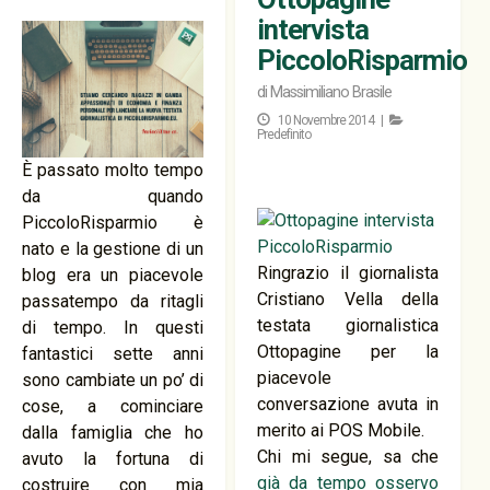
intervista
PiccoloRisparmio
di
Massimiliano Brasile
10 Novembre 2014 |
Predefinito
È passato molto tempo
da quando
PiccoloRisparmio è
nato e la gestione di un
Ringrazio il giornalista
blog era un piacevole
Cristiano Vella della
passatempo da ritagli
testata giornalistica
di tempo. In questi
Ottopagine per la
fantastici sette anni
piacevole
sono cambiate un po’ di
conversazione avuta in
cose, a cominciare
merito ai POS Mobile.
dalla famiglia che ho
Chi mi segue, sa che
avuto la fortuna di
già da tempo osservo
costruire con mia