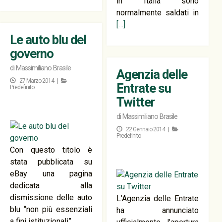
in Italia sono
normalmente saldati in
[…]
Le auto blu del
governo
di
Massimiliano Brasile
Agenzia delle
27 Marzo 2014 |
Entrate su
Predefinito
Twitter
di
Massimiliano Brasile
22 Gennaio 2014 |
Predefinito
Con questo titolo è
stata pubblicata su
eBay una pagina
dedicata alla
dismissione delle auto
L’Agenzia delle Entrate
blu “non più essenziali
ha annunciato
a fini istituzionali”.