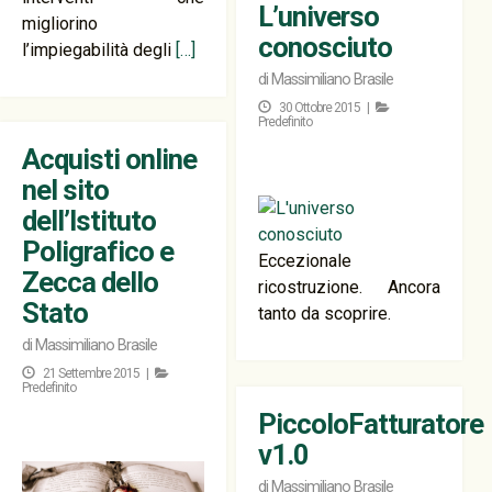
L’universo
migliorino
conosciuto
l’impiegabilità degli
[…]
di
Massimiliano Brasile
30 Ottobre 2015 |
Predefinito
Acquisti online
nel sito
dell’Istituto
Poligrafico e
Eccezionale
Zecca dello
ricostruzione. Ancora
Stato
tanto da scoprire.
di
Massimiliano Brasile
21 Settembre 2015 |
Predefinito
PiccoloFatturatore
v1.0
di
Massimiliano Brasile