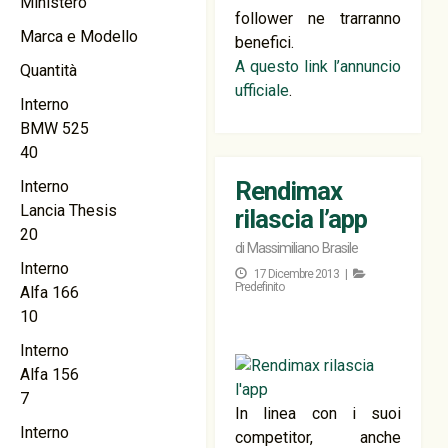
Ministero
follower ne trarranno
Marca e Modello
benefici.
A questo link l’annuncio
Quantità
ufficiale
.
Interno
BMW 525
40
Rendimax
Interno
Lancia Thesis
rilascia l’app
20
di
Massimiliano Brasile
Interno
17 Dicembre 2013 |
Predefinito
Alfa 166
10
Interno
Alfa 156
7
In linea con i suoi
Interno
competitor, anche