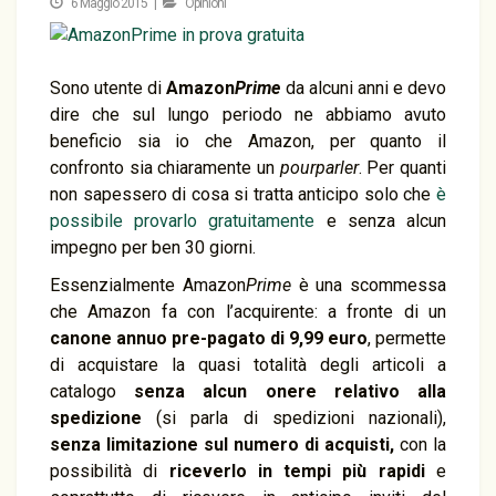
6 Maggio 2015 |
Opinioni
Sono utente di
Amazon
Prime
da alcuni anni e devo
dire che sul lungo periodo ne abbiamo avuto
beneficio sia io che Amazon, per quanto il
confronto sia chiaramente un
pourparler
. Per quanti
non sapessero di cosa si tratta anticipo solo che
è
possibile provarlo gratuitamente
e senza alcun
impegno per ben 30 giorni.
Essenzialmente Amazon
Prime
è una scommessa
che Amazon fa con l’acquirente: a fronte di un
canone annuo pre-pagato di 9,99 euro
, permette
di acquistare la quasi totalità degli articoli a
catalogo
senza alcun onere relativo alla
spedizione
(si parla di spedizioni nazionali),
senza limitazione sul numero di acquisti,
con la
possibilità di
riceverlo in tempi più rapidi
e