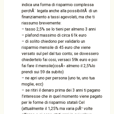
indica una forma di risparmio complessa
perchÃ¨ legata anche alla possibilitÃ di un
finanziamento a tassi agevolati, ma che ti
riassumo brevemente:
– tasso 2,5% se lo tieni per almeno 3 anni
– plafond massimo di circa 61k euro
– di solito chiedono per validarlo un
risparmio mensile di 45 euro che viene
versato sul pel dal tuo conto; se dovessero
chiedertelo fai cosi, versaci 59k euro e poi
fai fare il mensile(cosÃ¬ almeno il 2,5%lo
prendi sui 59 da subito)
– ne apri uno per persona (uno te, uno tua
moglie, ecc)
– se ritiri il denaro prima dei 3 anni ti pagano
l’interesse che in quel momento viene pagato
per le forme di risparmio statali Cel
(attualmente il 1,25% ma varia piÃ¹ volte