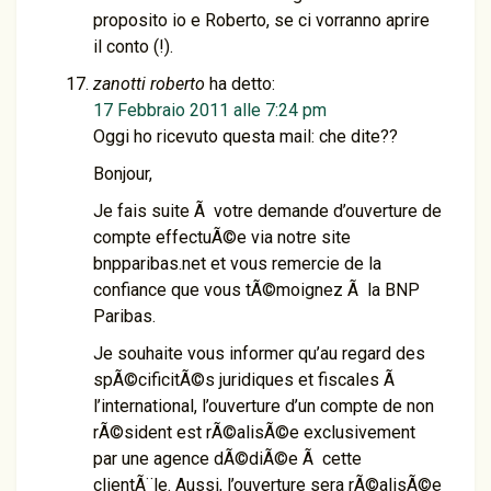
proposito io e Roberto, se ci vorranno aprire
il conto (!).
zanotti roberto
ha detto:
17 Febbraio 2011 alle 7:24 pm
Oggi ho ricevuto questa mail: che dite??
Bonjour,
Je fais suite Ã votre demande d’ouverture de
compte effectuÃ©e via notre site
bnpparibas.net et vous remercie de la
confiance que vous tÃ©moignez Ã la BNP
Paribas.
Je souhaite vous informer qu’au regard des
spÃ©cificitÃ©s juridiques et fiscales Ã
l’international, l’ouverture d’un compte de non
rÃ©sident est rÃ©alisÃ©e exclusivement
par une agence dÃ©diÃ©e Ã cette
clientÃ¨le. Aussi, l’ouverture sera rÃ©alisÃ©e