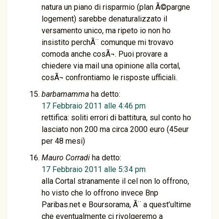
natura un piano di risparmio (plan Ã©pargne
logement) sarebbe denaturalizzato il
versamento unico, ma ripeto io non ho
insistito perchÃ¨ comunque mi trovavo
comoda anche cosÃ¬. Puoi provare a
chiedere via mail una opinione alla cortal,
cosÃ¬ confrontiamo le risposte ufficiali.
barbamamma
ha detto:
17 Febbraio 2011 alle 4:46 pm
rettifica: soliti errori di battitura, sul conto ho
lasciato non 200 ma circa 2000 euro (45eur
per 48 mesi)
Mauro Corradi
ha detto:
17 Febbraio 2011 alle 5:34 pm
alla Cortal stranamente il cel non lo offrono,
ho visto che lo offrono invece Bnp
Paribas.net e Boursorama, Ã¨ a quest’ultime
che eventualmente ci rivolgeremo a