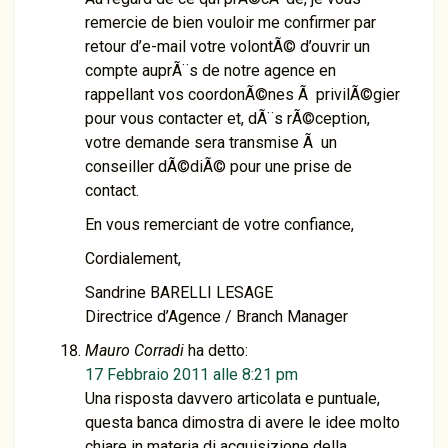
remercie de bien vouloir me confirmer par
retour d’e-mail votre volontÃ© d’ouvrir un
compte auprÃ¨s de notre agence en
rappellant vos coordonÃ©nes Ã privilÃ©gier
pour vous contacter et, dÃ¨s rÃ©ception,
votre demande sera transmise Ã un
conseiller dÃ©diÃ© pour une prise de
contact.
En vous remerciant de votre confiance,
Cordialement,
Sandrine BARELLI LESAGE
Directrice d’Agence / Branch Manager
Mauro Corradi
ha detto:
17 Febbraio 2011 alle 8:21 pm
Una risposta davvero articolata e puntuale,
questa banca dimostra di avere le idee molto
chiare in materia di acquisizione della