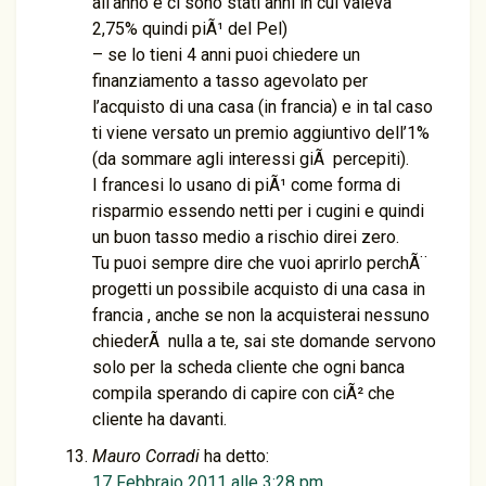
all’anno e ci sono stati anni in cui valeva
2,75% quindi piÃ¹ del Pel)
– se lo tieni 4 anni puoi chiedere un
finanziamento a tasso agevolato per
l’acquisto di una casa (in francia) e in tal caso
ti viene versato un premio aggiuntivo dell’1%
(da sommare agli interessi giÃ percepiti).
I francesi lo usano di piÃ¹ come forma di
risparmio essendo netti per i cugini e quindi
un buon tasso medio a rischio direi zero.
Tu puoi sempre dire che vuoi aprirlo perchÃ¨
progetti un possibile acquisto di una casa in
francia , anche se non la acquisterai nessuno
chiederÃ nulla a te, sai ste domande servono
solo per la scheda cliente che ogni banca
compila sperando di capire con ciÃ² che
cliente ha davanti.
Mauro Corradi
ha detto:
17 Febbraio 2011 alle 3:28 pm