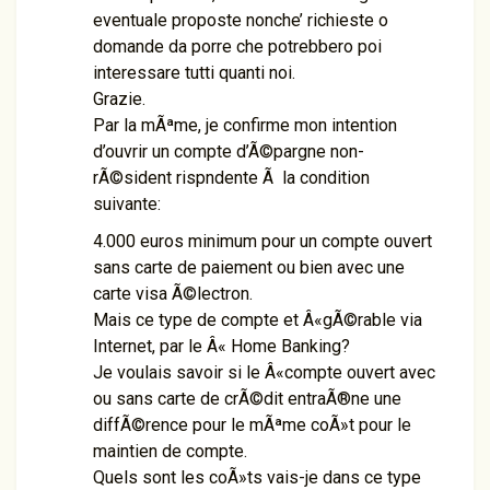
eventuale proposte nonche’ richieste o
domande da porre che potrebbero poi
interessare tutti quanti noi.
Grazie.
Par la mÃªme, je confirme mon intention
d’ouvrir un compte d’Ã©pargne non-
rÃ©sident rispndente Ã la condition
suivante:
4.000 euros minimum pour un compte ouvert
sans carte de paiement ou bien avec une
carte visa Ã©lectron.
Mais ce type de compte et Â«gÃ©rable via
Internet, par le Â« Home Banking?
Je voulais savoir si le Â«compte ouvert avec
ou sans carte de crÃ©dit entraÃ®ne une
diffÃ©rence pour le mÃªme coÃ»t pour le
maintien de compte.
Quels sont les coÃ»ts vais-je dans ce type