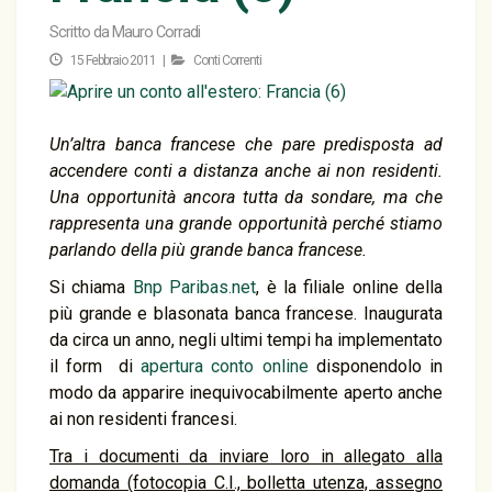
Scritto da
Mauro Corradi
15 Febbraio 2011 |
Conti Correnti
Un’altra banca francese che pare predisposta ad
accendere conti a distanza anche ai non residenti.
Una opportunità ancora tutta da sondare, ma che
rappresenta una grande opportunità perché stiamo
parlando della più grande banca francese.
Si chiama
Bnp Paribas.net
, è la filiale online della
più grande e blasonata banca francese. Inaugurata
da circa un anno, negli ultimi tempi ha implementato
il form di
apertura conto online
disponendolo in
modo da apparire inequivocabilmente aperto anche
ai non residenti francesi.
Tra i documenti da inviare loro in allegato alla
domanda (fotocopia C.I., bolletta utenza, assegno