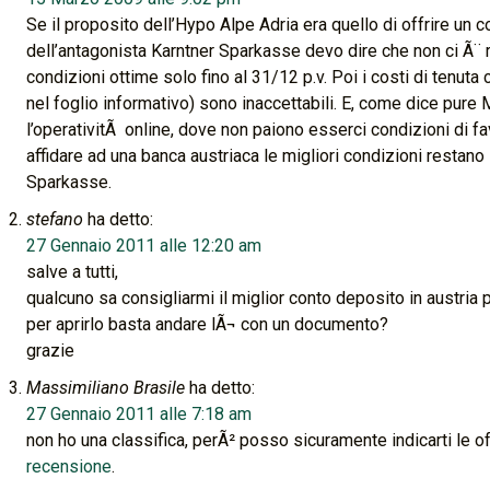
Se il proposito dell’Hypo Alpe Adria era quello di offrire un 
dell’antagonista Karntner Sparkasse devo dire che non ci Ã¨ 
condizioni ottime solo fino al 31/12 p.v. Poi i costi di tenu
nel foglio informativo) sono inaccettabili. E, come dice pure
l’operativitÃ online, dove non paiono esserci condizioni di fa
affidare ad una banca austriaca le migliori condizioni restano
Sparkasse.
stefano
ha detto:
27 Gennaio 2011 alle 12:20 am
salve a tutti,
qualcuno sa consigliarmi il miglior conto deposito in austria 
per aprirlo basta andare lÃ¬ con un documento?
grazie
Massimiliano Brasile
ha detto:
27 Gennaio 2011 alle 7:18 am
non ho una classifica, perÃ² posso sicuramente indicarti le o
recensione
.