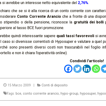
 si avrebbe un interesse netto equivalente del
2,76%
.
 chiaro che se si è alla ricerca di un conto corrente con caratte
onsiderare
Conto Corrente Arancio
che a fronte di una disponi
o stipendio o della pensione, riconosce la
gratuità dei boll
periore al tasso BCE fuori promozione.
rebbe quindi interessante sapere
quali tassi favorevoli
si avr
l caso si divenisse correntisti di Hyposuper e valutare a quel p
rché sono presenti diversi costi non trascurabili nel foglio inf
ortello e non è chiara l’operatività online).
Condividi l'articolo!
15 Marzo 2009 |
Conti di deposito
Tags:
bce
,
conto corrente arancio
,
hypo-group
,
hyposuper
,
hypo