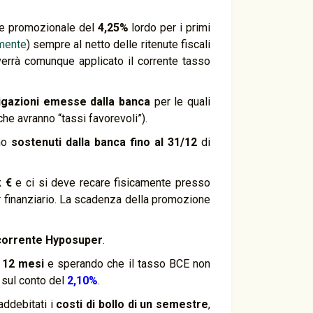
se promozionale del
4,25%
lordo per i primi
mente
) sempre al netto delle ritenute fiscali
verrà comunque applicato il corrente tasso
igazioni emesse dalla banca
per le quali
he avranno “tassi favorevoli”).
ono
sostenuti dalla banca fino al 31/12
di
k €
e ci si deve recare fisicamente presso
ter finanziario. La scadenza della promozione
corrente Hyposuper
.
 12 mesi
e sperando che il tasso BCE non
 sul conto del
2,10%
.
addebitati i
costi di bollo di un semestre
,