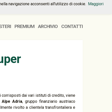
nella navigazione acconsenti all'utilizzo di cookie.
Maggiori
HOME
PREMIUM
CONTATTI
STERI
PREMIUM
ARCHIVIO
CONTATTI
uper
orrisposti dai vari istituti di credito, viene
 Alpe Adria
, gruppo finanziario austriaco
lmente rivolto a clientela transfrontaliera e