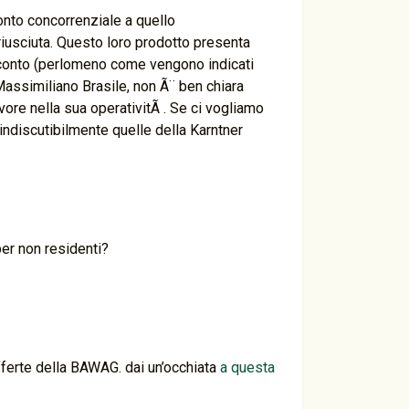
conto concorrenziale a quello
riusciuta. Questo loro prodotto presenta
ta conto (perlomeno come vengono indicati
 Massimiliano Brasile, non Ã¨ ben chiara
vore nella sua operativitÃ . Se ci vogliamo
 indiscutibilmente quelle della Karntner
per non residenti?
fferte della BAWAG. dai un’occhiata
a questa