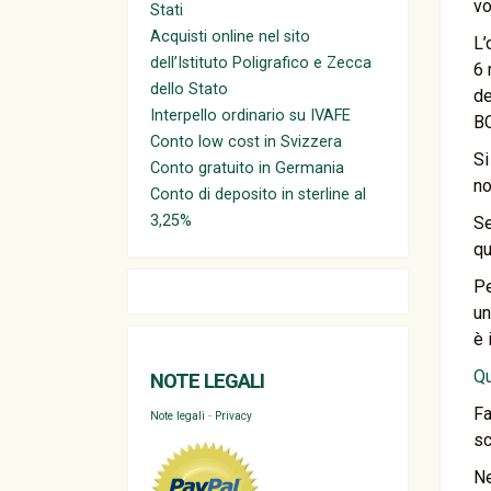
vo
Stati
Acquisti online nel sito
L’
dell’Istituto Poligrafico e Zecca
6 
dello Stato
de
Interpello ordinario su IVAFE
BC
Conto low cost in Svizzera
Si
Conto gratuito in Germania
no
Conto di deposito in sterline al
3,25%
Se
qu
Pe
un
è 
Qu
NOTE LEGALI
Fa
Note legali
-
Privacy
sc
Ne