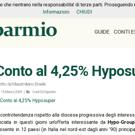
ie che rientrano nella responsabilita' di terze parti. Proseguendo 
Informazioni
CHIUDI
GUIDE
CONTI E
Conto al 4,25% Hypos
ritto da
Massimiliano Brasile
15 Marzo 2009 |
Conti Di Deposito
 controtendenza rispetto alla discesa progressiva degli interessi c
nciata in questi giorni un’offerta interessante da
Hypo-Group
esente in 12 paesi (in Italia nel nord-est dagli anni ’90) principa