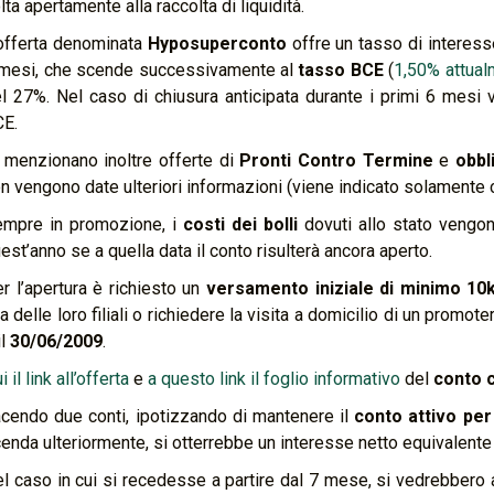
lta apertamente alla raccolta di liquidità.
offerta denominata
Hyposuperconto
offre un tasso di interes
mesi, che scende successivamente al
tasso BCE
(
1,50% attual
l 27%. Nel caso di chiusura anticipata durante i primi 6 mesi 
E.
 menzionano inoltre offerte di
Pronti Contro Termine
e
obbl
n vengono date ulteriori informazioni (viene indicato solamente c
mpre in promozione, i
costi dei bolli
dovuti allo stato veng
est’anno se a quella data il conto risulterà ancora aperto.
r l’apertura è richiesto un
versamento iniziale di minimo 10
a delle loro filiali o richiedere la visita a domicilio di un promo
il
30/06/2009
.
i il link all’offerta
e
a questo link il foglio informativo
del
conto 
cendo due conti, ipotizzando di mantenere il
conto attivo per
enda ulteriormente, si otterrebbe un interesse netto equivalente
l caso in cui si recedesse a partire dal 7 mese, si vedrebbero 