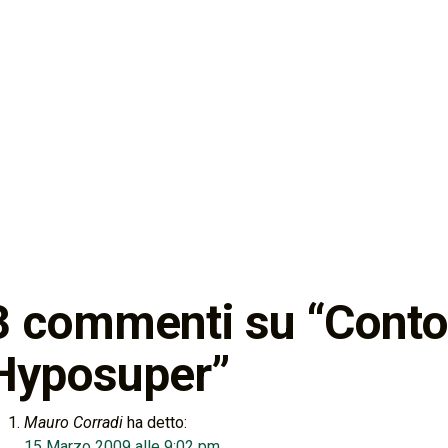
3 commenti su “
Conto
Hyposuper
”
Mauro Corradi
ha detto:
15 Marzo 2009 alle 9:02 pm