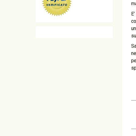
ma
E’
c
un
su
Sa
ne
pe
sp