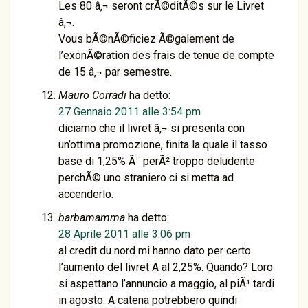
Les 80 â‚¬ seront crÃ©ditÃ©s sur le Livret
â‚¬.
Vous bÃ©nÃ©ficiez Ã©galement de
l’exonÃ©ration des frais de tenue de compte
de 15 â‚¬ par semestre.
Mauro Corradi
ha detto:
27 Gennaio 2011 alle 3:54 pm
diciamo che il livret â‚¬ si presenta con
un’ottima promozione, finita la quale il tasso
base di 1,25% Ã¨ perÃ² troppo deludente
perchÃ© uno straniero ci si metta ad
accenderlo.
barbamamma
ha detto:
28 Aprile 2011 alle 3:06 pm
al credit du nord mi hanno dato per certo
l’aumento del livret A al 2,25%. Quando? Loro
si aspettano l’annuncio a maggio, al piÃ¹ tardi
in agosto. A catena potrebbero quindi