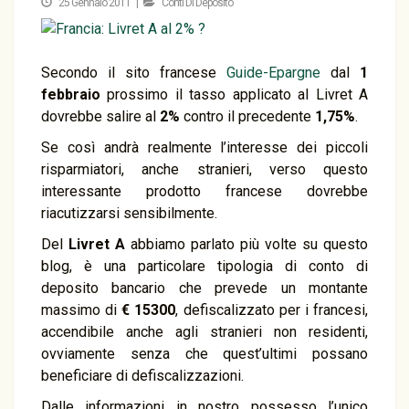
25 Gennaio 2011 |
Conti Di Deposito
Secondo il sito francese
Guide-Epargne
dal
1
febbraio
prossimo il tasso applicato al Livret A
dovrebbe salire al
2%
contro il precedente
1,75%
.
Se così andrà realmente l’interesse dei piccoli
risparmiatori, anche stranieri, verso questo
interessante prodotto francese dovrebbe
riacutizzarsi sensibilmente.
Del
Livret A
abbiamo parlato più volte su questo
blog, è una particolare tipologia di conto di
deposito bancario che prevede un montante
massimo di
€ 15300
, defiscalizzato per i francesi,
accendibile anche agli stranieri non residenti,
ovviamente senza che quest’ultimi possano
beneficiare di defiscalizzazioni.
Dalle informazioni in nostro possesso l’unico