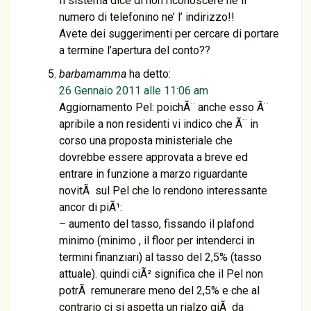
Il sistema dice di non riconoscere ne il
numero di telefonino ne’ l’ indirizzo!!
Avete dei suggerimenti per cercare di portare
a termine l’apertura del conto??
barbamamma
ha detto:
26 Gennaio 2011 alle 11:06 am
Aggiornamento Pel: poichÃ¨ anche esso Ã¨
apribile a non residenti vi indico che Ã¨ in
corso una proposta ministeriale che
dovrebbe essere approvata a breve ed
entrare in funzione a marzo riguardante
novitÃ sul Pel che lo rendono interessante
ancor di piÃ¹:
– aumento del tasso, fissando il plafond
minimo (minimo , il floor per intenderci in
termini finanziari) al tasso del 2,5% (tasso
attuale). quindi ciÃ² significa che il Pel non
potrÃ remunerare meno del 2,5% e che al
contrario ci si aspetta un rialzo giÃ da