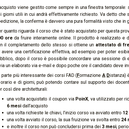
acquisto viene gestito come sempre in una finestra temporale: si
i giorni utili in cui andrà effettivamente richiesto. Va detto che 
edizione, la conferma è davvero una pura formalità visto che in g
r quanto riguarda il corso che è stato acquistato per questa pro
00 ore
da fruire interamente online. Il prodotto è realizzato e 
n il completamento dello stesso si ottiene un
attestato di f
 avere una certificazione effettiva, ad esempio per poter esib
bblico, dopo il corso è possibile concordare una sessione di 
via un elaborato via e-mail e dopo poche ore il candidato deve invi
 parte più interessante dei corsi FAD (
F
ormazione
A
D
istanza) 
 orario e di giorni, può potendo contare sul supporto dei docenti
r così dire architetturali:
una volta acquistato il coupon via
PoinX
, va utilizzato per r
6 mesi
dall’acquisto
una volta richieste le chiavi, l’inizio corso va avviato entro
12
una volta avviato il corso, la sua fruizione va svolta entro
24 
e inoltre il corso non può concludersi prima dei
3 mesi
, peri