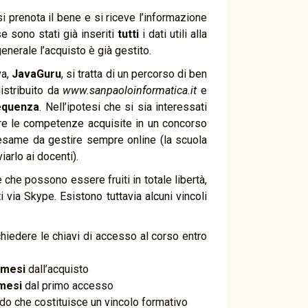
 prenota il bene e si riceve l’informazione
se sono stati già inseriti
tutti
i dati utili alla
enerale l’acquisto è già gestito.
va,
JavaGuru
, si tratta di un percorso di ben
distribuito da
www.sanpaoloinformatica.it
e
requenza
. Nell’ipotesi che si sia interessati
ire le competenze acquisite in un concorso
esame da gestire sempre online (la scuola
arlo ai docenti).
è che possono essere fruiti in totale libertà,
 via Skype. Esistono tuttavia alcuni vincoli
ichiedere le chiavi di accesso al corso entro
 mesi
dall’acquisto
mesi
dal primo accesso
odo che costituisce un vincolo formativo