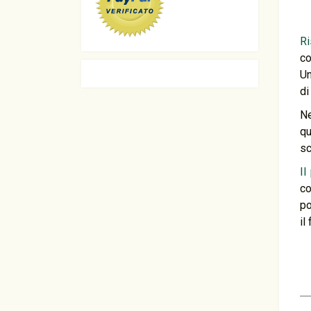
Ri
co
Un
di
Ne
qu
sc
Il
c
po
il