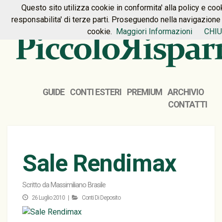
Questo sito utilizza cookie in conformita' alla policy e coo
HOME
PREMIUM
CONTATTI
responsabilita' di terze parti. Proseguendo nella navigazione a
cookie.
Maggiori Informazioni
CHIU
GUIDE
CONTI ESTERI
PREMIUM
ARCHIVIO
CONTATTI
Sale Rendimax
Scritto da
Massimiliano Brasile
26 Luglio 2010 |
Conti Di Deposito