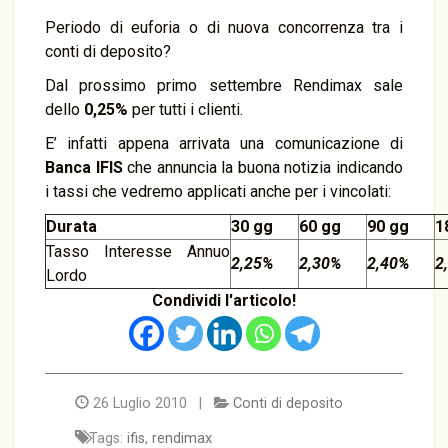
Periodo di euforia o di nuova concorrenza tra i
conti di deposito?
Dal prossimo primo settembre Rendimax sale
dello
0,25%
per tutti i clienti.
E’ infatti appena arrivata una comunicazione di
Banca IFIS
che annuncia la buona notizia indicando
i tassi che vedremo applicati anche per i vincolati:
Durata
30 gg
60 gg
90 gg
1
Tasso Interesse Annuo
2,25%
2,30%
2,40%
2
Lordo
Condividi l'articolo!
26 Luglio 2010 |
Conti di deposito
Tags:
ifis
,
rendimax